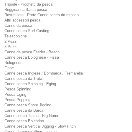
Tripode - Picchetti da pesca
Reggicanna Barca pesca
Rastrelliera - Porta Canne pesca da risposo
Altri accessori pesca
Canne da pesca
Canne pesca Surf Casting
Telescopiche
2 Pezzi
3 Pezzi
Canne da pesca Feeder - Beach
Canne pesca Bolognese - Fissa
Bolognesi
Fisse
Canne pesca Inglese / Bombarda / Tremarella
Canne pesca da Trota
Canne pesca Spinning - Eging
Pesca Spinning
Pesca Eging
Pesca Popping
Canna pesca Shore Jigging
Canne pesca da Barca
Canne pesca Traina - Big Game
Canne pesca Bolentino
Canne pesca Vertical Jigging - Slow Pitch
Canne da pesca Shore Jigging