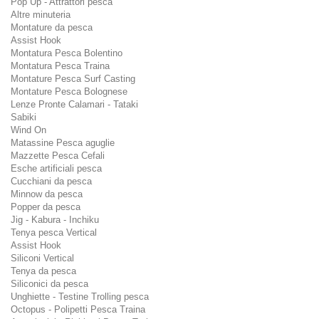
Pop Up - Attrattori pesca
Altre minuteria
Montature da pesca
Assist Hook
Montatura Pesca Bolentino
Montatura Pesca Traina
Montature Pesca Surf Casting
Montature Pesca Bolognese
Lenze Pronte Calamari - Tataki
Sabiki
Wind On
Matassine Pesca aguglie
Mazzette Pesca Cefali
Esche artificiali pesca
Cucchiani da pesca
Minnow da pesca
Popper da pesca
Jig - Kabura - Inchiku
Tenya pesca Vertical
Assist Hook
Siliconi Vertical
Tenya da pesca
Siliconici da pesca
Unghiette - Testine Trolling pesca
Octopus - Polipetti Pesca Traina