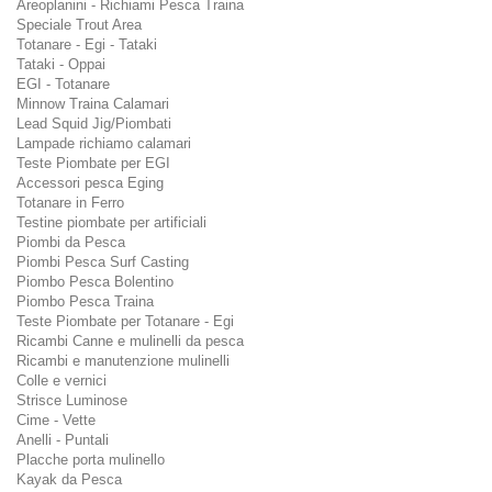
Areoplanini - Richiami Pesca Traina
Speciale Trout Area
Totanare - Egi - Tataki
Tataki - Oppai
EGI - Totanare
Minnow Traina Calamari
Lead Squid Jig/Piombati
Lampade richiamo calamari
Teste Piombate per EGI
Accessori pesca Eging
Totanare in Ferro
Testine piombate per artificiali
Piombi da Pesca
Piombi Pesca Surf Casting
Piombo Pesca Bolentino
Piombo Pesca Traina
Teste Piombate per Totanare - Egi
Ricambi Canne e mulinelli da pesca
Ricambi e manutenzione mulinelli
Colle e vernici
Strisce Luminose
Cime - Vette
Anelli - Puntali
Placche porta mulinello
Kayak da Pesca