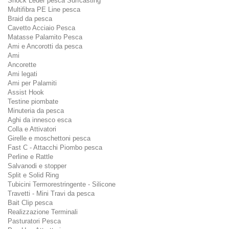
Shock Leder pesca Surfcasting
Multifibra PE Line pesca
Braid da pesca
Cavetto Acciaio Pesca
Matasse Palamito Pesca
Ami e Ancorotti da pesca
Ami
Ancorette
Ami legati
Ami per Palamiti
Assist Hook
Testine piombate
Minuteria da pesca
Aghi da innesco esca
Colla e Attivatori
Girelle e moschettoni pesca
Fast C - Attacchi Piombo pesca
Perline e Rattle
Salvanodi e stopper
Split e Solid Ring
Tubicini Termorestringente - Silicone
Travetti - Mini Travi da pesca
Bait Clip pesca
Realizzazione Terminali
Pasturatori Pesca