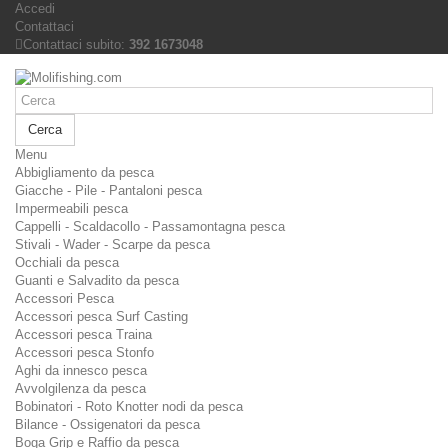
Accedi
Contattaci
Contattaci subito:
392 1673048
Cerca
Menu
Abbigliamento da pesca
Giacche - Pile - Pantaloni pesca
Impermeabili pesca
Cappelli - Scaldacollo - Passamontagna pesca
Stivali - Wader - Scarpe da pesca
Occhiali da pesca
Guanti e Salvadito da pesca
Accessori Pesca
Accessori pesca Surf Casting
Accessori pesca Traina
Accessori pesca Stonfo
Aghi da innesco pesca
Avvolgilenza da pesca
Bobinatori - Roto Knotter nodi da pesca
Bilance - Ossigenatori da pesca
Boga Grip e Raffio da pesca