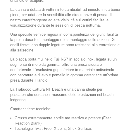
di lancio e recupero.
La canna è dotata di vettini intercambiabili ad innesto in carbonio
pieno, per adattare la sensibilità alle circostanze di pesca. Il
nastro catarifrangente ad alta visibilità sui vettini facilita la
visualizzazione durante le sessioni di pesca notturna.
Una speciale vernice rugosa in corrispondenza dei giunti facilita
la presa durante il montaggio e lo smontaggio delle sezioni. Gli
anelli fissati con doppie legature sono resistenti alla corrosione e
alla salsedine.
La
placca porta mulinello Fuji NS7
in acciaio inox, legata su un
segmento di morbida gomma, offre una presa sicura e
confortevole. L'esclusiva grip inferiore in materiale antiscivolo
con nervatura a rilievo e pomello in gomma garantisce un'ottima
presa durante il lancio.
La Trabucco Cattura NT Beach è una canna ideale per i
pescatori che cercano il massimo delle prestazioni nel beach
ledgering.
Caratteristiche tecniche:
Grezzo estremamente sottile ma reattivo e potente (Fast
Reaction Blank)
Tecnologie Twist Free, X Joint, Slick Surface.