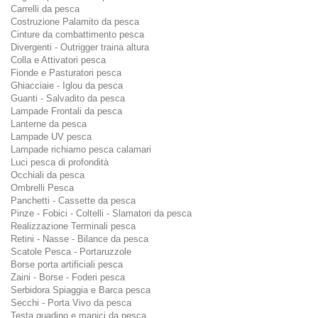
Carrelli da pesca
Costruzione Palamito da pesca
Cinture da combattimento pesca
Divergenti - Outrigger traina altura
Colla e Attivatori pesca
Fionde e Pasturatori pesca
Ghiacciaie - Iglou da pesca
Guanti - Salvadito da pesca
Lampade Frontali da pesca
Lanterne da pesca
Lampade UV pesca
Lampade richiamo pesca calamari
Luci pesca di profondità
Occhiali da pesca
Ombrelli Pesca
Panchetti - Cassette da pesca
Pinze - Fobici - Coltelli - Slamatori da pesca
Realizzazione Terminali pesca
Retini - Nasse - Bilance da pesca
Scatole Pesca - Portaruzzole
Borse porta artificiali pesca
Zaini - Borse - Foderi pesca
Serbidora Spiaggia e Barca pesca
Secchi - Porta Vivo da pesca
Testa guadino e manici da pesca