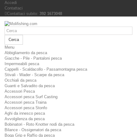
Accedi
Contattaci
Contattaci subito:
392 1673048
Cerca
Menu
Abbigliamento da pesca
Giacche - Pile - Pantaloni pesca
Impermeabili pesca
Cappelli - Scaldacollo - Passamontagna pesca
Stivali - Wader - Scarpe da pesca
Occhiali da pesca
Guanti e Salvadito da pesca
Accessori Pesca
Accessori pesca Surf Casting
Accessori pesca Traina
Accessori pesca Stonfo
Aghi da innesco pesca
Avvolgilenza da pesca
Bobinatori - Roto Knotter nodi da pesca
Bilance - Ossigenatori da pesca
Boga Grip e Raffio da pesca