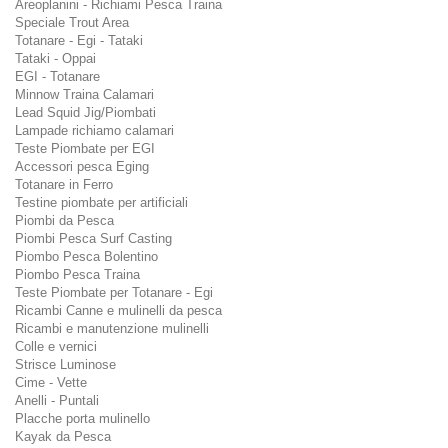
Areoplanini - Richiami Pesca Traina
Speciale Trout Area
Totanare - Egi - Tataki
Tataki - Oppai
EGI - Totanare
Minnow Traina Calamari
Lead Squid Jig/Piombati
Lampade richiamo calamari
Teste Piombate per EGI
Accessori pesca Eging
Totanare in Ferro
Testine piombate per artificiali
Piombi da Pesca
Piombi Pesca Surf Casting
Piombo Pesca Bolentino
Piombo Pesca Traina
Teste Piombate per Totanare - Egi
Ricambi Canne e mulinelli da pesca
Ricambi e manutenzione mulinelli
Colle e vernici
Strisce Luminose
Cime - Vette
Anelli - Puntali
Placche porta mulinello
Kayak da Pesca