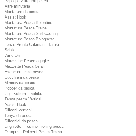
Pop Up - Attrattori pesca
Altre minuteria
Montature da pesca
Assist Hook
Montatura Pesca Bolentino
Montatura Pesca Traina
Montature Pesca Surf Casting
Montature Pesca Bolognese
Lenze Pronte Calamari - Tataki
Sabiki
Wind On
Matassine Pesca aguglie
Mazzette Pesca Cefali
Esche artificiali pesca
Cucchiani da pesca
Minnow da pesca
Popper da pesca
Jig - Kabura - Inchiku
Tenya pesca Vertical
Assist Hook
Siliconi Vertical
Tenya da pesca
Siliconici da pesca
Unghiette - Testine Trolling pesca
Octopus - Polipetti Pesca Traina