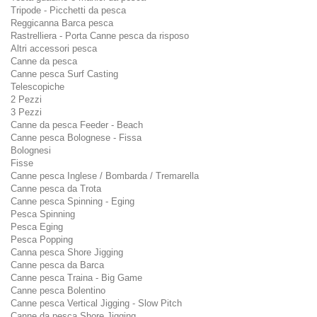
Tripode - Picchetti da pesca
Reggicanna Barca pesca
Rastrelliera - Porta Canne pesca da risposo
Altri accessori pesca
Canne da pesca
Canne pesca Surf Casting
Telescopiche
2 Pezzi
3 Pezzi
Canne da pesca Feeder - Beach
Canne pesca Bolognese - Fissa
Bolognesi
Fisse
Canne pesca Inglese / Bombarda / Tremarella
Canne pesca da Trota
Canne pesca Spinning - Eging
Pesca Spinning
Pesca Eging
Pesca Popping
Canna pesca Shore Jigging
Canne pesca da Barca
Canne pesca Traina - Big Game
Canne pesca Bolentino
Canne pesca Vertical Jigging - Slow Pitch
Canne da pesca Shore Jigging