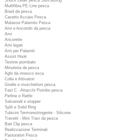
Shock Leder pesca Surfcasting
Multifibra PE Line pesca
Braid da pesca
Cavetto Acciaio Pesca
Matasse Palamito Pesca
Ami e Ancorotti da pesca
Ami
Ancorette
Ami legati
Ami per Palamiti
Assist Hook
Testine piombate
Minuteria da pesca
Aghi da innesco esca
Colla e Attivatori
Girelle e moschettoni pesca
Fast C - Attacchi Piombo pesca
Perline e Rattle
Salvanodi e stopper
Split e Solid Ring
Tubicini Termorestringente - Silicone
Travetti - Mini Travi da pesca
Bait Clip pesca
Realizzazione Terminali
Pasturatori Pesca