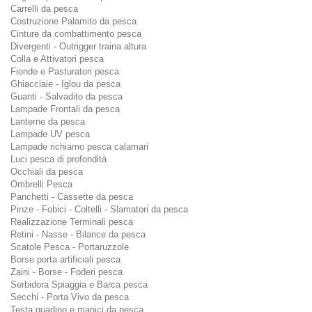
Carrelli da pesca
Costruzione Palamito da pesca
Cinture da combattimento pesca
Divergenti - Outrigger traina altura
Colla e Attivatori pesca
Fionde e Pasturatori pesca
Ghiacciaie - Iglou da pesca
Guanti - Salvadito da pesca
Lampade Frontali da pesca
Lanterne da pesca
Lampade UV pesca
Lampade richiamo pesca calamari
Luci pesca di profondità
Occhiali da pesca
Ombrelli Pesca
Panchetti - Cassette da pesca
Pinze - Fobici - Coltelli - Slamatori da pesca
Realizzazione Terminali pesca
Retini - Nasse - Bilance da pesca
Scatole Pesca - Portaruzzole
Borse porta artificiali pesca
Zaini - Borse - Foderi pesca
Serbidora Spiaggia e Barca pesca
Secchi - Porta Vivo da pesca
Testa guadino e manici da pesca