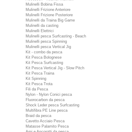
Mulinelli Bobina Fissa
Mulinelli Frizione Anteriore
Mulinelli Frizione Posteriore
Mulinelli da Traina Big Game
Mulinelli da casting
Mulinelli Elettrici
Mulinelli pesca Surfcasting - Beach
Mulinelli pesca Spinning
Mulinelli pesca Vertical Jig
Kit - combo da pesca
Kit Pesca Bolognese
Kit Pesca Surfcasting
Kit Pesca Vertical Jig - Slow Pitch
Kit Pesca Traina
Kit Spinning
Kit Pesca Trota
Fili da Pesca
Nylon - Nylon Conici pesca
Fluorocarbon da pesca
Shock Leder pesca Surfcasting
Multifibra PE Line pesca
Braid da pesca
Cavetto Acciaio Pesca
Matasse Palamito Pesca
Ami e Ancorotti da pesca