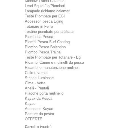
Minnow Traina Calamari
Lead Squid Jig/Piombati
Lampade richiamo calamari
Teste Piombate per EGI
Accessori pesca Eging
Totanare in Ferro
Testine piombate per artificiali
Piombi da Pesca
Piombi Pesca Surf Casting
Piombo Pesca Bolentino
Piombo Pesca Traina
Teste Piombate per Totanare - Egi
Ricambi Canne e mulinelli da pesca
Ricambi e manutenzione mulinelli
Colle e vernici
Strisce Luminose
Cime - Vette
Anelli - Puntali
Placche porta mulinello
Kayak da Pesca
Kayac
Accessori Kayac
Pasture da pesca
OFFERTE
Carrello
(vuoto)