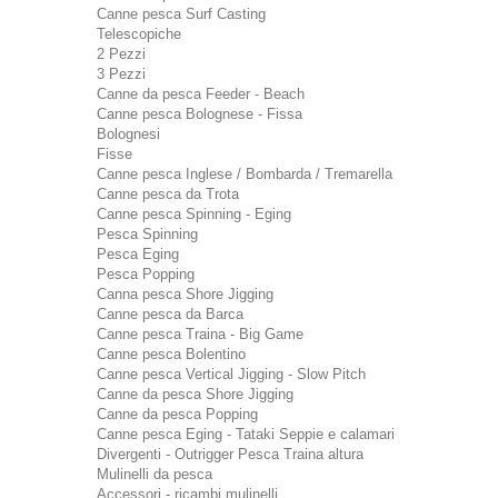
Canne pesca Surf Casting
Telescopiche
2 Pezzi
3 Pezzi
Canne da pesca Feeder - Beach
Canne pesca Bolognese - Fissa
Bolognesi
Fisse
Canne pesca Inglese / Bombarda / Tremarella
Canne pesca da Trota
Canne pesca Spinning - Eging
Pesca Spinning
Pesca Eging
Pesca Popping
Canna pesca Shore Jigging
Canne pesca da Barca
Canne pesca Traina - Big Game
Canne pesca Bolentino
Canne pesca Vertical Jigging - Slow Pitch
Canne da pesca Shore Jigging
Canne da pesca Popping
Canne pesca Eging - Tataki Seppie e calamari
Divergenti - Outrigger Pesca Traina altura
Mulinelli da pesca
Accessori - ricambi mulinelli