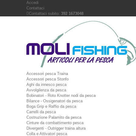
Accedi
Contattaci
Contattaci subito:
392 1673048
Accessori pesca Traina
Accessori pesca Stonfo
Aghi da innesco pesca
Avvolgilenza da pesca
Bobinatori - Roto Knotter nodi da pesca
Bilance - Ossigenatori da pesca
Boga Grip e Raffio da pesca
Carrelli da pesca
Costruzione Palamito da pesca
Cinture da combattimento pesca
Divergenti - Outrigger traina altura
Colla e Attivatori pesca