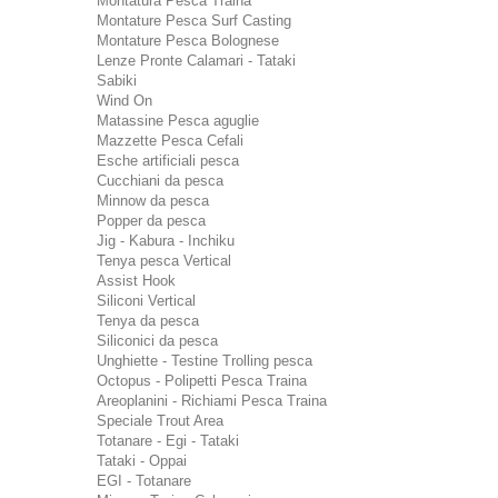
Montatura Pesca Traina
Montature Pesca Surf Casting
Montature Pesca Bolognese
Lenze Pronte Calamari - Tataki
Sabiki
Wind On
Matassine Pesca aguglie
Mazzette Pesca Cefali
Esche artificiali pesca
Cucchiani da pesca
Minnow da pesca
Popper da pesca
Jig - Kabura - Inchiku
Tenya pesca Vertical
Assist Hook
Siliconi Vertical
Tenya da pesca
Siliconici da pesca
Unghiette - Testine Trolling pesca
Octopus - Polipetti Pesca Traina
Areoplanini - Richiami Pesca Traina
Speciale Trout Area
Totanare - Egi - Tataki
Tataki - Oppai
EGI - Totanare