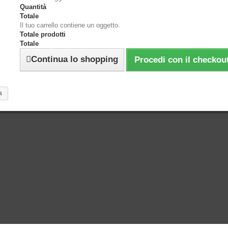
Quantità
Totale
Il tuo carrello contiene un oggetto.
Totale prodotti
Totale
Continua lo shopping
Procedi con il checkou
a