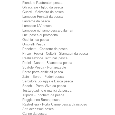
Fionde e Pasturatori pesca
Ghiacciaie - Iglou da pesca
Guanti - Salvadito da pesca
Lampade Frontali da pesca
Lanterne da pesca
Lampade UV pesca
Lampade richiamo pesca calamari
Luci pesca di profondità
Occhiali da pesca
Ombrelli Pesca
Panchetti - Cassette da pesca
Pinze - Fobici - Coltelli - Slamatori da pesca
Realizzazione Terminali pesca
Retini - Nasse - Bilance da pesca
Scatole Pesca - Portaruzzole
Borse porta artificiali pesca
Zaini - Borse - Foderi pesca
Serbidora Spiaggia e Barca pesca
Secchi - Porta Vivo da pesca
Testa guadino e manici da pesca
Tripode - Picchetti da pesca
Reggicanna Barca pesca
Rastrelliera - Porta Canne pesca da risposo
Altri accessori pesca
Canne da pesca