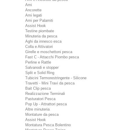
Ami
Ancorette
Ami legati
Ami per Palamiti
Assist Hook
Testine piombate
Minuteria da pesca
Aghi da innesco esca
Colla e Attivatori
Girelle e moschettoni pesca
Fast C - Attacchi Piombo pesca
Perline e Rattle
Salvanodi e stopper
Split e Solid Ring
Tubicini Termorestringente - Silicone
Travetti - Mini Travi da pesca
Bait Clip pesca
Realizzazione Terminali
Pasturatori Pesca
Pop Up - Attrattori pesca
Altre minuteria
Montature da pesca
Assist Hook
Montatura Pesca Bolentino