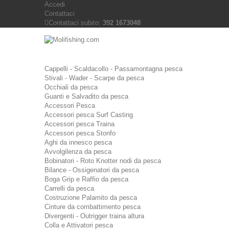
Accedi
Contattaci
Contattaci subito:
392 1673048
Cappelli - Scaldacollo - Passamontagna pesca
Stivali - Wader - Scarpe da pesca
Occhiali da pesca
Guanti e Salvadito da pesca
Accessori Pesca
Accessori pesca Surf Casting
Accessori pesca Traina
Accessori pesca Stonfo
Aghi da innesco pesca
Avvolgilenza da pesca
Bobinatori - Roto Knotter nodi da pesca
Bilance - Ossigenatori da pesca
Boga Grip e Raffio da pesca
Carrelli da pesca
Costruzione Palamito da pesca
Cinture da combattimento pesca
Divergenti - Outrigger traina altura
Colla e Attivatori pesca