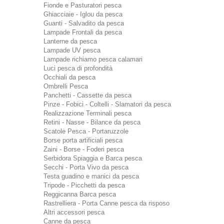
Fionde e Pasturatori pesca
Ghiacciaie - Iglou da pesca
Guanti - Salvadito da pesca
Lampade Frontali da pesca
Lanterne da pesca
Lampade UV pesca
Lampade richiamo pesca calamari
Luci pesca di profondità
Occhiali da pesca
Ombrelli Pesca
Panchetti - Cassette da pesca
Pinze - Fobici - Coltelli - Slamatori da pesca
Realizzazione Terminali pesca
Retini - Nasse - Bilance da pesca
Scatole Pesca - Portaruzzole
Borse porta artificiali pesca
Zaini - Borse - Foderi pesca
Serbidora Spiaggia e Barca pesca
Secchi - Porta Vivo da pesca
Testa guadino e manici da pesca
Tripode - Picchetti da pesca
Reggicanna Barca pesca
Rastrelliera - Porta Canne pesca da risposo
Altri accessori pesca
Canne da pesca