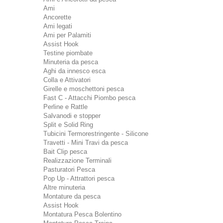
Ami
Ancorette
Ami legati
Ami per Palamiti
Assist Hook
Testine piombate
Minuteria da pesca
Aghi da innesco esca
Colla e Attivatori
Girelle e moschettoni pesca
Fast C - Attacchi Piombo pesca
Perline e Rattle
Salvanodi e stopper
Split e Solid Ring
Tubicini Termorestringente - Silicone
Travetti - Mini Travi da pesca
Bait Clip pesca
Realizzazione Terminali
Pasturatori Pesca
Pop Up - Attrattori pesca
Altre minuteria
Montature da pesca
Assist Hook
Montatura Pesca Bolentino