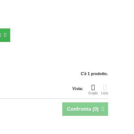
t
C'è 1 prodotto.
Vista:
Griglia
Lista
Confronta (
0
)