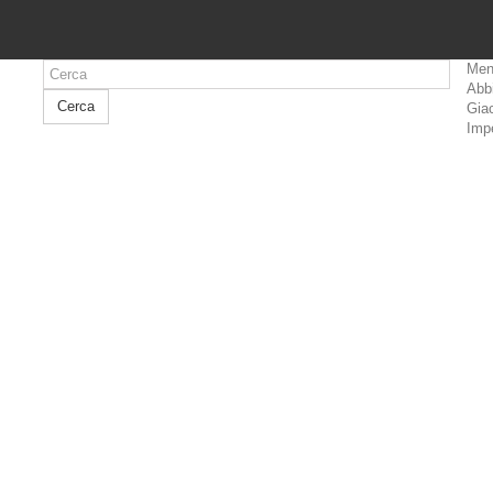
Men
Abb
Cerca
Giac
Imp