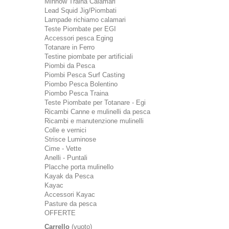
Minnow Traina Calamari
Lead Squid Jig/Piombati
Lampade richiamo calamari
Teste Piombate per EGI
Accessori pesca Eging
Totanare in Ferro
Testine piombate per artificiali
Piombi da Pesca
Piombi Pesca Surf Casting
Piombo Pesca Bolentino
Piombo Pesca Traina
Teste Piombate per Totanare - Egi
Ricambi Canne e mulinelli da pesca
Ricambi e manutenzione mulinelli
Colle e vernici
Strisce Luminose
Cime - Vette
Anelli - Puntali
Placche porta mulinello
Kayak da Pesca
Kayac
Accessori Kayac
Pasture da pesca
OFFERTE
Carrello
(vuoto)