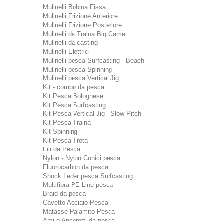
Mulinelli Bobina Fissa
Mulinelli Frizione Anteriore
Mulinelli Frizione Posteriore
Mulinelli da Traina Big Game
Mulinelli da casting
Mulinelli Elettrici
Mulinelli pesca Surfcasting - Beach
Mulinelli pesca Spinning
Mulinelli pesca Vertical Jig
Kit - combo da pesca
Kit Pesca Bolognese
Kit Pesca Surfcasting
Kit Pesca Vertical Jig - Slow Pitch
Kit Pesca Traina
Kit Spinning
Kit Pesca Trota
Fili da Pesca
Nylon - Nylon Conici pesca
Fluorocarbon da pesca
Shock Leder pesca Surfcasting
Multifibra PE Line pesca
Braid da pesca
Cavetto Acciaio Pesca
Matasse Palamito Pesca
Ami e Ancorotti da pesca