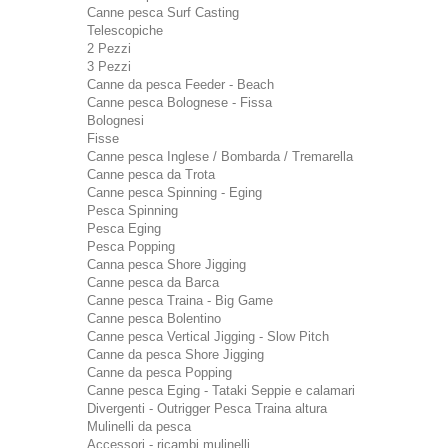
Canne pesca Surf Casting
Telescopiche
2 Pezzi
3 Pezzi
Canne da pesca Feeder - Beach
Canne pesca Bolognese - Fissa
Bolognesi
Fisse
Canne pesca Inglese / Bombarda / Tremarella
Canne pesca da Trota
Canne pesca Spinning - Eging
Pesca Spinning
Pesca Eging
Pesca Popping
Canna pesca Shore Jigging
Canne pesca da Barca
Canne pesca Traina - Big Game
Canne pesca Bolentino
Canne pesca Vertical Jigging - Slow Pitch
Canne da pesca Shore Jigging
Canne da pesca Popping
Canne pesca Eging - Tataki Seppie e calamari
Divergenti - Outrigger Pesca Traina altura
Mulinelli da pesca
Accessori - ricambi mulinelli