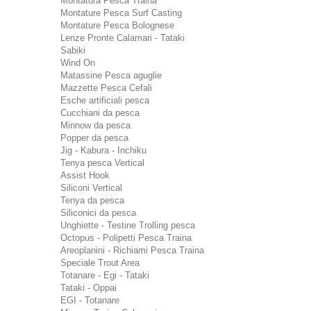
Montatura Pesca Traina
Montature Pesca Surf Casting
Montature Pesca Bolognese
Lenze Pronte Calamari - Tataki
Sabiki
Wind On
Matassine Pesca aguglie
Mazzette Pesca Cefali
Esche artificiali pesca
Cucchiani da pesca
Minnow da pesca
Popper da pesca
Jig - Kabura - Inchiku
Tenya pesca Vertical
Assist Hook
Siliconi Vertical
Tenya da pesca
Siliconici da pesca
Unghiette - Testine Trolling pesca
Octopus - Polipetti Pesca Traina
Areoplanini - Richiami Pesca Traina
Speciale Trout Area
Totanare - Egi - Tataki
Tataki - Oppai
EGI - Totanare