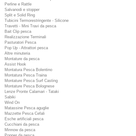
Perline e Rattle
Salvanodi e stopper
Split e Solid Ring
Tubicini Termorestringente - Silicone
Travetti - Mini Travi da pesca
Bait Clip pesca
Realizzazione Terminali
Pasturatori Pesca
Pop Up - Attrattori pesca
Altre minuteria
Montature da pesca
Assist Hook
Montatura Pesca Bolentino
Montatura Pesca Traina
Montature Pesca Surf Casting
Montature Pesca Bolognese
Lenze Pronte Calamari - Tataki
Sabiki
Wind On
Matassine Pesca aguglie
Mazzette Pesca Cefali
Esche artificiali pesca
Cucchiani da pesca
Minnow da pesca
Popper da pesca