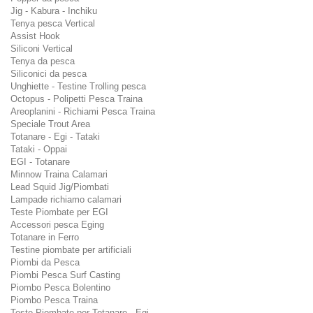
Jig - Kabura - Inchiku
Tenya pesca Vertical
Assist Hook
Siliconi Vertical
Tenya da pesca
Siliconici da pesca
Unghiette - Testine Trolling pesca
Octopus - Polipetti Pesca Traina
Areoplanini - Richiami Pesca Traina
Speciale Trout Area
Totanare - Egi - Tataki
Tataki - Oppai
EGI - Totanare
Minnow Traina Calamari
Lead Squid Jig/Piombati
Lampade richiamo calamari
Teste Piombate per EGI
Accessori pesca Eging
Totanare in Ferro
Testine piombate per artificiali
Piombi da Pesca
Piombi Pesca Surf Casting
Piombo Pesca Bolentino
Piombo Pesca Traina
Teste Piombate per Totanare - Egi