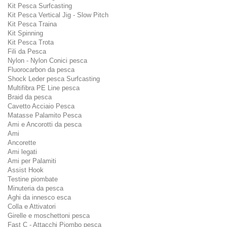
Kit Pesca Surfcasting
Kit Pesca Vertical Jig - Slow Pitch
Kit Pesca Traina
Kit Spinning
Kit Pesca Trota
Fili da Pesca
Nylon - Nylon Conici pesca
Fluorocarbon da pesca
Shock Leder pesca Surfcasting
Multifibra PE Line pesca
Braid da pesca
Cavetto Acciaio Pesca
Matasse Palamito Pesca
Ami e Ancorotti da pesca
Ami
Ancorette
Ami legati
Ami per Palamiti
Assist Hook
Testine piombate
Minuteria da pesca
Aghi da innesco esca
Colla e Attivatori
Girelle e moschettoni pesca
Fast C - Attacchi Piombo pesca