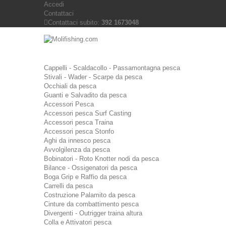
Accedi
Contattaci
Contattaci subito:
392 1673048
Cappelli - Scaldacollo - Passamontagna pesca
Stivali - Wader - Scarpe da pesca
Occhiali da pesca
Guanti e Salvadito da pesca
Accessori Pesca
Accessori pesca Surf Casting
Accessori pesca Traina
Accessori pesca Stonfo
Aghi da innesco pesca
Avvolgilenza da pesca
Bobinatori - Roto Knotter nodi da pesca
Bilance - Ossigenatori da pesca
Boga Grip e Raffio da pesca
Carrelli da pesca
Costruzione Palamito da pesca
Cinture da combattimento pesca
Divergenti - Outrigger traina altura
Colla e Attivatori pesca