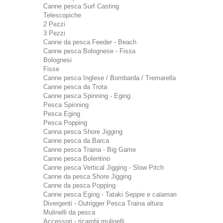
Canne pesca Surf Casting
Telescopiche
2 Pezzi
3 Pezzi
Canne da pesca Feeder - Beach
Canne pesca Bolognese - Fissa
Bolognesi
Fisse
Canne pesca Inglese / Bombarda / Tremarella
Canne pesca da Trota
Canne pesca Spinning - Eging
Pesca Spinning
Pesca Eging
Pesca Popping
Canna pesca Shore Jigging
Canne pesca da Barca
Canne pesca Traina - Big Game
Canne pesca Bolentino
Canne pesca Vertical Jigging - Slow Pitch
Canne da pesca Shore Jigging
Canne da pesca Popping
Canne pesca Eging - Tataki Seppie e calamari
Divergenti - Outrigger Pesca Traina altura
Mulinelli da pesca
Accessori - ricambi mulinelli