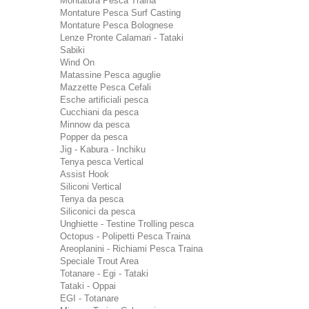
Montatura Pesca Traina
Montature Pesca Surf Casting
Montature Pesca Bolognese
Lenze Pronte Calamari - Tataki
Sabiki
Wind On
Matassine Pesca aguglie
Mazzette Pesca Cefali
Esche artificiali pesca
Cucchiani da pesca
Minnow da pesca
Popper da pesca
Jig - Kabura - Inchiku
Tenya pesca Vertical
Assist Hook
Siliconi Vertical
Tenya da pesca
Siliconici da pesca
Unghiette - Testine Trolling pesca
Octopus - Polipetti Pesca Traina
Areoplanini - Richiami Pesca Traina
Speciale Trout Area
Totanare - Egi - Tataki
Tataki - Oppai
EGI - Totanare