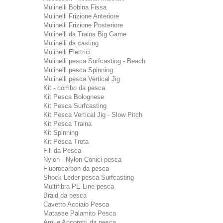
Mulinelli Bobina Fissa
Mulinelli Frizione Anteriore
Mulinelli Frizione Posteriore
Mulinelli da Traina Big Game
Mulinelli da casting
Mulinelli Elettrici
Mulinelli pesca Surfcasting - Beach
Mulinelli pesca Spinning
Mulinelli pesca Vertical Jig
Kit - combo da pesca
Kit Pesca Bolognese
Kit Pesca Surfcasting
Kit Pesca Vertical Jig - Slow Pitch
Kit Pesca Traina
Kit Spinning
Kit Pesca Trota
Fili da Pesca
Nylon - Nylon Conici pesca
Fluorocarbon da pesca
Shock Leder pesca Surfcasting
Multifibra PE Line pesca
Braid da pesca
Cavetto Acciaio Pesca
Matasse Palamito Pesca
Ami e Ancorotti da pesca