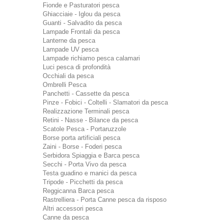
Fionde e Pasturatori pesca
Ghiacciaie - Iglou da pesca
Guanti - Salvadito da pesca
Lampade Frontali da pesca
Lanterne da pesca
Lampade UV pesca
Lampade richiamo pesca calamari
Luci pesca di profondità
Occhiali da pesca
Ombrelli Pesca
Panchetti - Cassette da pesca
Pinze - Fobici - Coltelli - Slamatori da pesca
Realizzazione Terminali pesca
Retini - Nasse - Bilance da pesca
Scatole Pesca - Portaruzzole
Borse porta artificiali pesca
Zaini - Borse - Foderi pesca
Serbidora Spiaggia e Barca pesca
Secchi - Porta Vivo da pesca
Testa guadino e manici da pesca
Tripode - Picchetti da pesca
Reggicanna Barca pesca
Rastrelliera - Porta Canne pesca da risposo
Altri accessori pesca
Canne da pesca