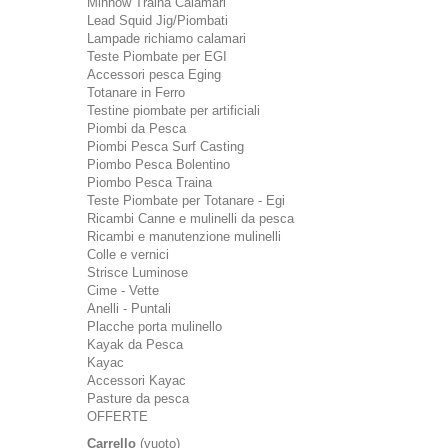
Minnow Traina Calamari
Lead Squid Jig/Piombati
Lampade richiamo calamari
Teste Piombate per EGI
Accessori pesca Eging
Totanare in Ferro
Testine piombate per artificiali
Piombi da Pesca
Piombi Pesca Surf Casting
Piombo Pesca Bolentino
Piombo Pesca Traina
Teste Piombate per Totanare - Egi
Ricambi Canne e mulinelli da pesca
Ricambi e manutenzione mulinelli
Colle e vernici
Strisce Luminose
Cime - Vette
Anelli - Puntali
Placche porta mulinello
Kayak da Pesca
Kayac
Accessori Kayac
Pasture da pesca
OFFERTE
Carrello
(vuoto)