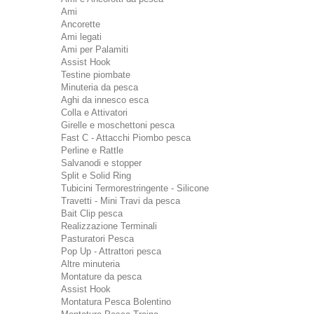
Ami
Ancorette
Ami legati
Ami per Palamiti
Assist Hook
Testine piombate
Minuteria da pesca
Aghi da innesco esca
Colla e Attivatori
Girelle e moschettoni pesca
Fast C - Attacchi Piombo pesca
Perline e Rattle
Salvanodi e stopper
Split e Solid Ring
Tubicini Termorestringente - Silicone
Travetti - Mini Travi da pesca
Bait Clip pesca
Realizzazione Terminali
Pasturatori Pesca
Pop Up - Attrattori pesca
Altre minuteria
Montature da pesca
Assist Hook
Montatura Pesca Bolentino