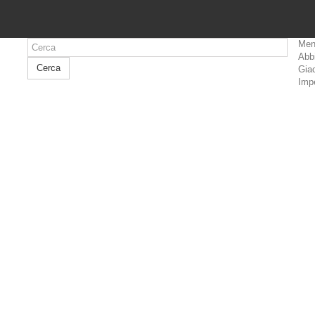
Men
Abb
Cerca
Giac
Imp