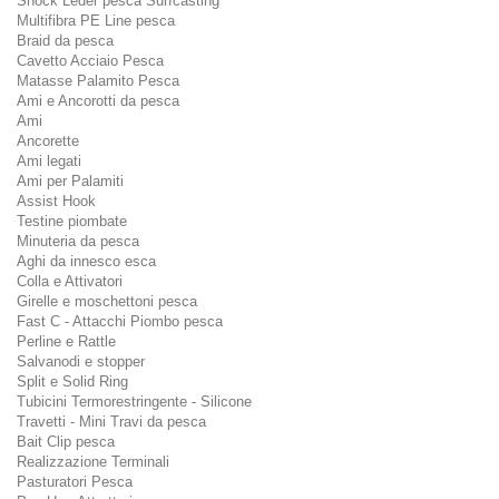
Shock Leder pesca Surfcasting
Multifibra PE Line pesca
Braid da pesca
Cavetto Acciaio Pesca
Matasse Palamito Pesca
Ami e Ancorotti da pesca
Ami
Ancorette
Ami legati
Ami per Palamiti
Assist Hook
Testine piombate
Minuteria da pesca
Aghi da innesco esca
Colla e Attivatori
Girelle e moschettoni pesca
Fast C - Attacchi Piombo pesca
Perline e Rattle
Salvanodi e stopper
Split e Solid Ring
Tubicini Termorestringente - Silicone
Travetti - Mini Travi da pesca
Bait Clip pesca
Realizzazione Terminali
Pasturatori Pesca