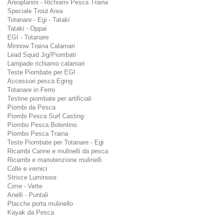
Areoplanini - Richiami Pesca Traina
Speciale Trout Area
Totanare - Egi - Tataki
Tataki - Oppai
EGI - Totanare
Minnow Traina Calamari
Lead Squid Jig/Piombati
Lampade richiamo calamari
Teste Piombate per EGI
Accessori pesca Eging
Totanare in Ferro
Testine piombate per artificiali
Piombi da Pesca
Piombi Pesca Surf Casting
Piombo Pesca Bolentino
Piombo Pesca Traina
Teste Piombate per Totanare - Egi
Ricambi Canne e mulinelli da pesca
Ricambi e manutenzione mulinelli
Colle e vernici
Strisce Luminose
Cime - Vette
Anelli - Puntali
Placche porta mulinello
Kayak da Pesca