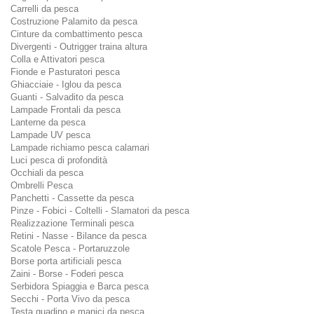
Carrelli da pesca
Costruzione Palamito da pesca
Cinture da combattimento pesca
Divergenti - Outrigger traina altura
Colla e Attivatori pesca
Fionde e Pasturatori pesca
Ghiacciaie - Iglou da pesca
Guanti - Salvadito da pesca
Lampade Frontali da pesca
Lanterne da pesca
Lampade UV pesca
Lampade richiamo pesca calamari
Luci pesca di profondità
Occhiali da pesca
Ombrelli Pesca
Panchetti - Cassette da pesca
Pinze - Fobici - Coltelli - Slamatori da pesca
Realizzazione Terminali pesca
Retini - Nasse - Bilance da pesca
Scatole Pesca - Portaruzzole
Borse porta artificiali pesca
Zaini - Borse - Foderi pesca
Serbidora Spiaggia e Barca pesca
Secchi - Porta Vivo da pesca
Testa guadino e manici da pesca