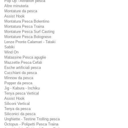
Pop Up - Attrattori pesca
Altre minuteria
Montature da pesca
Assist Hook
Montatura Pesca Bolentino
Montatura Pesca Traina
Montature Pesca Surf Casting
Montature Pesca Bolognese
Lenze Pronte Calamari - Tataki
Sabiki
Wind On
Matassine Pesca aguglie
Mazzette Pesca Cefali
Esche artificiali pesca
Cucchiani da pesca
Minnow da pesca
Popper da pesca
Jig - Kabura - Inchiku
Tenya pesca Vertical
Assist Hook
Siliconi Vertical
Tenya da pesca
Siliconici da pesca
Unghiette - Testine Trolling pesca
Octopus - Polipetti Pesca Traina