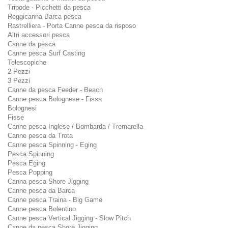
Tripode - Picchetti da pesca
Reggicanna Barca pesca
Rastrelliera - Porta Canne pesca da risposo
Altri accessori pesca
Canne da pesca
Canne pesca Surf Casting
Telescopiche
2 Pezzi
3 Pezzi
Canne da pesca Feeder - Beach
Canne pesca Bolognese - Fissa
Bolognesi
Fisse
Canne pesca Inglese / Bombarda / Tremarella
Canne pesca da Trota
Canne pesca Spinning - Eging
Pesca Spinning
Pesca Eging
Pesca Popping
Canna pesca Shore Jigging
Canne pesca da Barca
Canne pesca Traina - Big Game
Canne pesca Bolentino
Canne pesca Vertical Jigging - Slow Pitch
Canne da pesca Shore Jigging