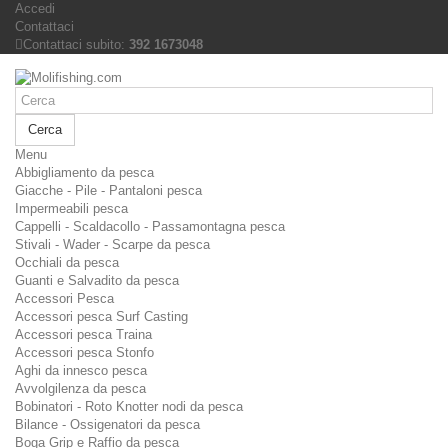
Accedi
Contattaci
Contattaci subito:
392 1673048
Cerca
Menu
Abbigliamento da pesca
Giacche - Pile - Pantaloni pesca
Impermeabili pesca
Cappelli - Scaldacollo - Passamontagna pesca
Stivali - Wader - Scarpe da pesca
Occhiali da pesca
Guanti e Salvadito da pesca
Accessori Pesca
Accessori pesca Surf Casting
Accessori pesca Traina
Accessori pesca Stonfo
Aghi da innesco pesca
Avvolgilenza da pesca
Bobinatori - Roto Knotter nodi da pesca
Bilance - Ossigenatori da pesca
Boga Grip e Raffio da pesca