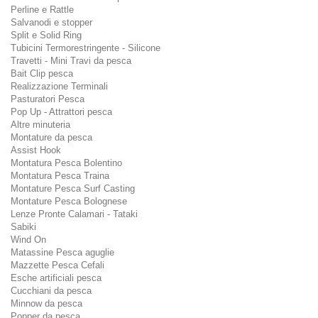
Perline e Rattle
Salvanodi e stopper
Split e Solid Ring
Tubicini Termorestringente - Silicone
Travetti - Mini Travi da pesca
Bait Clip pesca
Realizzazione Terminali
Pasturatori Pesca
Pop Up - Attrattori pesca
Altre minuteria
Montature da pesca
Assist Hook
Montatura Pesca Bolentino
Montatura Pesca Traina
Montature Pesca Surf Casting
Montature Pesca Bolognese
Lenze Pronte Calamari - Tataki
Sabiki
Wind On
Matassine Pesca aguglie
Mazzette Pesca Cefali
Esche artificiali pesca
Cucchiani da pesca
Minnow da pesca
Popper da pesca