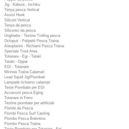
Jig - Kabura - Inchiku
Tenya pesca Vertical
Assist Hook
Siliconi Vertical
Tenya da pesca
Siliconici da pesca
Unghiette - Testine Trolling pesca
Octopus - Polipetti Pesca Traina
Areoplanini - Richiami Pesca Traina
Speciale Trout Area
Totanare - Egi - Tataki
Tataki - Oppai
EGI - Totanare
Minnow Traina Calamari
Lead Squid Jig/Piombati
Lampade richiamo calamari
Teste Piombate per EGI
Accessori pesca Eging
Totanare in Ferro
Testine piombate per artificiali
Piombi da Pesca
Piombi Pesca Surf Casting
Piombo Pesca Bolentino
Piombo Pesca Traina
Teste Piombate per Totanare - Egi