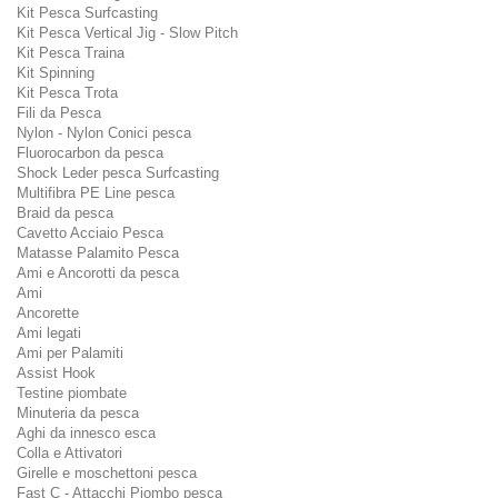
Kit Pesca Surfcasting
Kit Pesca Vertical Jig - Slow Pitch
Kit Pesca Traina
Kit Spinning
Kit Pesca Trota
Fili da Pesca
Nylon - Nylon Conici pesca
Fluorocarbon da pesca
Shock Leder pesca Surfcasting
Multifibra PE Line pesca
Braid da pesca
Cavetto Acciaio Pesca
Matasse Palamito Pesca
Ami e Ancorotti da pesca
Ami
Ancorette
Ami legati
Ami per Palamiti
Assist Hook
Testine piombate
Minuteria da pesca
Aghi da innesco esca
Colla e Attivatori
Girelle e moschettoni pesca
Fast C - Attacchi Piombo pesca