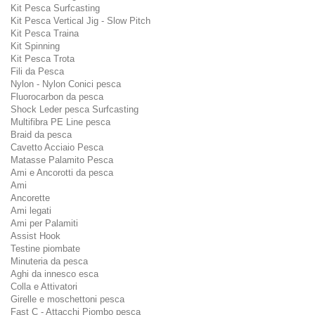
Kit Pesca Surfcasting
Kit Pesca Vertical Jig - Slow Pitch
Kit Pesca Traina
Kit Spinning
Kit Pesca Trota
Fili da Pesca
Nylon - Nylon Conici pesca
Fluorocarbon da pesca
Shock Leder pesca Surfcasting
Multifibra PE Line pesca
Braid da pesca
Cavetto Acciaio Pesca
Matasse Palamito Pesca
Ami e Ancorotti da pesca
Ami
Ancorette
Ami legati
Ami per Palamiti
Assist Hook
Testine piombate
Minuteria da pesca
Aghi da innesco esca
Colla e Attivatori
Girelle e moschettoni pesca
Fast C - Attacchi Piombo pesca