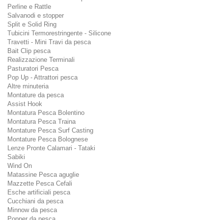
Perline e Rattle
Salvanodi e stopper
Split e Solid Ring
Tubicini Termorestringente - Silicone
Travetti - Mini Travi da pesca
Bait Clip pesca
Realizzazione Terminali
Pasturatori Pesca
Pop Up - Attrattori pesca
Altre minuteria
Montature da pesca
Assist Hook
Montatura Pesca Bolentino
Montatura Pesca Traina
Montature Pesca Surf Casting
Montature Pesca Bolognese
Lenze Pronte Calamari - Tataki
Sabiki
Wind On
Matassine Pesca aguglie
Mazzette Pesca Cefali
Esche artificiali pesca
Cucchiani da pesca
Minnow da pesca
Popper da pesca