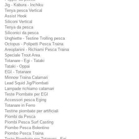
Jig - Kabura - Inchiku
Tenya pesca Vertical
Assist Hook
Siliconi Vertical
Tenya da pesca
Siliconici da pesca
Unghiette - Testine Trolling pesca
Octopus - Polipetti Pesca Traina
Areoplanini - Richiami Pesca Traina
Speciale Trout Area
Totanare - Egi - Tataki
Tataki - Oppai
EGI - Totanare
Minnow Traina Calamari
Lead Squid Jig/Piombati
Lampade richiamo calamari
Teste Piombate per EGI
Accessori pesca Eging
Totanare in Ferro
Testine piombate per artificiali
Piombi da Pesca
Piombi Pesca Surf Casting
Piombo Pesca Bolentino
Piombo Pesca Traina
Teste Piombate per Totanare - Egi