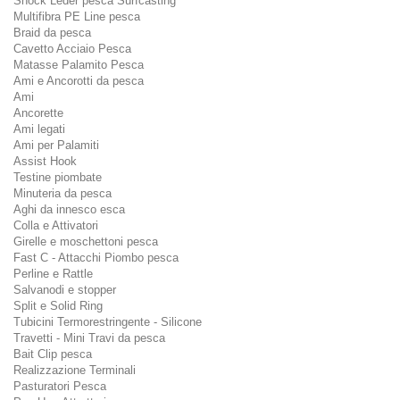
Shock Leder pesca Surfcasting
Multifibra PE Line pesca
Braid da pesca
Cavetto Acciaio Pesca
Matasse Palamito Pesca
Ami e Ancorotti da pesca
Ami
Ancorette
Ami legati
Ami per Palamiti
Assist Hook
Testine piombate
Minuteria da pesca
Aghi da innesco esca
Colla e Attivatori
Girelle e moschettoni pesca
Fast C - Attacchi Piombo pesca
Perline e Rattle
Salvanodi e stopper
Split e Solid Ring
Tubicini Termorestringente - Silicone
Travetti - Mini Travi da pesca
Bait Clip pesca
Realizzazione Terminali
Pasturatori Pesca