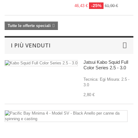
-25%
46,43 €
61,90 €
Tutte le offerte speciali
I PIÙ VENDUTI
Jatsui Kabo Squid Full
Color Series 2.5 - 3.0
Tecnica: Egi Misura: 2.5 -
3.0
2,80 €
Pa
B
M
4
-