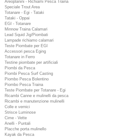
Areoplanini - Richiami Pesca Traina
Speciale Trout Area
Totanare - Egi - Tataki
Tataki - Oppai
EGI - Totanare
Minnow Traina Calamari
Lead Squid Jig/Piombati
Lampade richiamo calamari
Teste Piombate per EGI
Accessori pesca Eging
Totanare in Ferro
Testine piombate per artificiali
Piombi da Pesca
Piombi Pesca Surf Casting
Piombo Pesca Bolentino
Piombo Pesca Traina
Teste Piombate per Totanare - Egi
Ricambi Canne e mulinelli da pesca
Ricambi e manutenzione mulinelli
Colle e vernici
Strisce Luminose
Cime - Vette
Anelli - Puntali
Placche porta mulinello
Kayak da Pesca