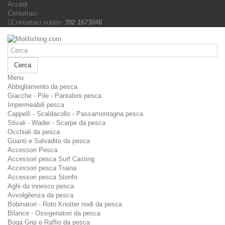
Accedi
Contattaci
Contattaci subito:
392 1673048
Cerca
Menu
Abbigliamento da pesca
Giacche - Pile - Pantaloni pesca
Impermeabili pesca
Cappelli - Scaldacollo - Passamontagna pesca
Stivali - Wader - Scarpe da pesca
Occhiali da pesca
Guanti e Salvadito da pesca
Accessori Pesca
Accessori pesca Surf Casting
Accessori pesca Traina
Accessori pesca Stonfo
Aghi da innesco pesca
Avvolgilenza da pesca
Bobinatori - Roto Knotter nodi da pesca
Bilance - Ossigenatori da pesca
Boga Grip e Raffio da pesca