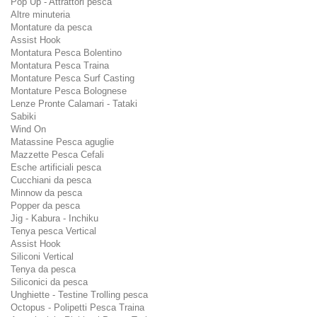
Pop Up - Attrattori pesca
Altre minuteria
Montature da pesca
Assist Hook
Montatura Pesca Bolentino
Montatura Pesca Traina
Montature Pesca Surf Casting
Montature Pesca Bolognese
Lenze Pronte Calamari - Tataki
Sabiki
Wind On
Matassine Pesca aguglie
Mazzette Pesca Cefali
Esche artificiali pesca
Cucchiani da pesca
Minnow da pesca
Popper da pesca
Jig - Kabura - Inchiku
Tenya pesca Vertical
Assist Hook
Siliconi Vertical
Tenya da pesca
Siliconici da pesca
Unghiette - Testine Trolling pesca
Octopus - Polipetti Pesca Traina