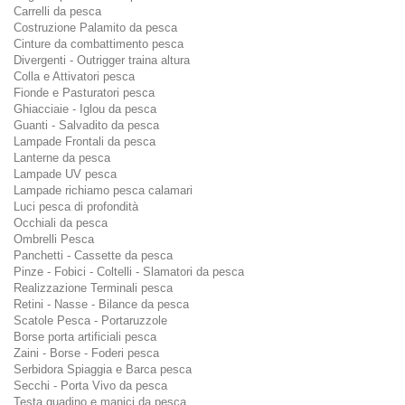
Carrelli da pesca
Costruzione Palamito da pesca
Cinture da combattimento pesca
Divergenti - Outrigger traina altura
Colla e Attivatori pesca
Fionde e Pasturatori pesca
Ghiacciaie - Iglou da pesca
Guanti - Salvadito da pesca
Lampade Frontali da pesca
Lanterne da pesca
Lampade UV pesca
Lampade richiamo pesca calamari
Luci pesca di profondità
Occhiali da pesca
Ombrelli Pesca
Panchetti - Cassette da pesca
Pinze - Fobici - Coltelli - Slamatori da pesca
Realizzazione Terminali pesca
Retini - Nasse - Bilance da pesca
Scatole Pesca - Portaruzzole
Borse porta artificiali pesca
Zaini - Borse - Foderi pesca
Serbidora Spiaggia e Barca pesca
Secchi - Porta Vivo da pesca
Testa guadino e manici da pesca