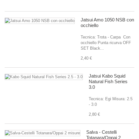
4,
Jatsui Amo 1050 NSB con
occhiello
Tecnica: Trota - Carpa Con
occhiello Punta ricurva OFF
SET Black...
2,40 €
Jatsui Kabo Squid
Natural Fish Series
3.0
Tecnica: Egi Misura: 2.5
- 3.0
2,80 €
Salva - Cestelli
Totanara/Oppai 2