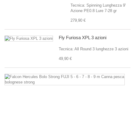
Tecnica: Spinning Lunghezza 9'
Azione PE0.8 Lure 7-28 gr
279,90 €
Fly Furiosa XPL 3 azioni
Tecnica: All Round 3 lunghezze 3 azioni
49,90 €
Fa
He
Bo
St
F
5
-
6
-
7
-