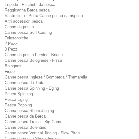
Tripode - Picchetti da pesca
Reggicanna Barca pesca
Rastrelliera - Porta Canne pesca da risposo
Altri accessori pesca
Canne da pesca
Canne pesca Surf Casting
Telescopiche
2 Pezzi
3 Pezzi
Canne da pesca Feeder - Beach
Canne pesca Bolognese - Fissa
Bolognesi
Fisse
Canne pesca Inglese / Bombarda / Tremarella
Canne pesca da Trota
Canne pesca Spinning - Eging
Pesca Spinning
Pesca Eging
Pesca Popping
Canna pesca Shore Jigging
Canne pesca da Barca
Canne pesca Traina - Big Game
Canne pesca Bolentino
Canne pesca Vertical Jigging - Slow Pitch
Canne da pesca Shore Jigging