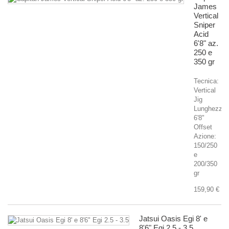
James
Vertical
Sniper
Acid
6'8" az.
250 e
350 gr
Tecnica:
Vertical
Jig
Lunghezza
6'8"
Offset
Azione:
150/250
e
200/350
gr
159,90 €
Jatsui Oasis Egi 8' e
8'6" Egi 2.5 - 3.5