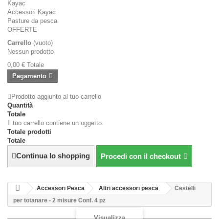
Kayac
Accessori Kayac
Pasture da pesca
OFFERTE
Carrello
(vuoto)
Nessun prodotto
0,00 €
Totale
Pagamento
Prodotto aggiunto al tuo carrello
Quantità
Totale
Il tuo carrello contiene un oggetto.
Totale prodotti
Totale
Continua lo shopping
Procedi con il checkout
Accessori Pesca
Altri accessori pesca
Cestelli
per totanare - 2 misure Conf. 4 pz
Visualizza