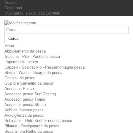
Accedi
Contattaci
Contattaci subito:
392 1673048
Cerca
Menu
Abbigliamento da pesca
Giacche - Pile - Pantaloni pesca
Impermeabili pesca
Cappelli - Scaldacollo - Passamontagna pesca
Stivali - Wader - Scarpe da pesca
Occhiali da pesca
Guanti e Salvadito da pesca
Accessori Pesca
Accessori pesca Surf Casting
Accessori pesca Traina
Accessori pesca Stonfo
Aghi da innesco pesca
Avvolgilenza da pesca
Bobinatori - Roto Knotter nodi da pesca
Bilance - Ossigenatori da pesca
Boga Grip e Raffio da pesca