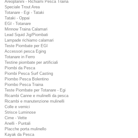
Areoplanini - Richiami Pesca Traina
Speciale Trout Area
Totanare - Egi - Tataki
Tataki - Oppai
EGI - Totanare
Minnow Traina Calamari
Lead Squid Jig/Piombati
Lampade richiamo calamari
Teste Piombate per EGI
Accessori pesca Eging
Totanare in Ferro
Testine piombate per artificiali
Piombi da Pesca
Piombi Pesca Surf Casting
Piombo Pesca Bolentino
Piombo Pesca Traina
Teste Piombate per Totanare - Egi
Ricambi Canne e mulinelli da pesca
Ricambi e manutenzione mulinelli
Colle e vernici
Strisce Luminose
Cime - Vette
Anelli - Puntali
Placche porta mulinello
Kayak da Pesca