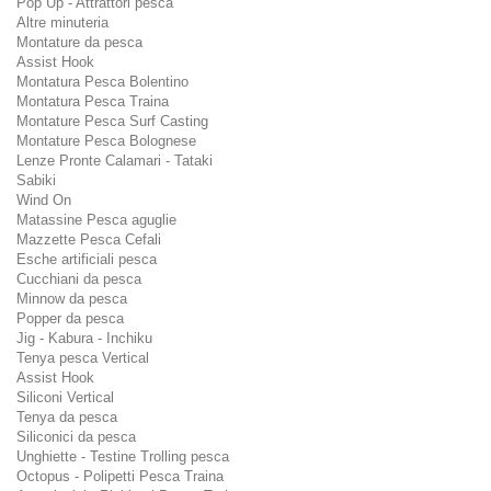
Pop Up - Attrattori pesca
Altre minuteria
Montature da pesca
Assist Hook
Montatura Pesca Bolentino
Montatura Pesca Traina
Montature Pesca Surf Casting
Montature Pesca Bolognese
Lenze Pronte Calamari - Tataki
Sabiki
Wind On
Matassine Pesca aguglie
Mazzette Pesca Cefali
Esche artificiali pesca
Cucchiani da pesca
Minnow da pesca
Popper da pesca
Jig - Kabura - Inchiku
Tenya pesca Vertical
Assist Hook
Siliconi Vertical
Tenya da pesca
Siliconici da pesca
Unghiette - Testine Trolling pesca
Octopus - Polipetti Pesca Traina