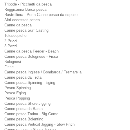
Tripode - Picchetti da pesca
Reggicanna Barca pesca
Rastrelliera - Porta Canne pesca da risposo
Altri accessori pesca
Canne da pesca
Canne pesca Surf Casting
Telescopiche
2 Pezzi
3 Pezzi
Canne da pesca Feeder - Beach
Canne pesca Bolognese - Fissa
Bolognesi
Fisse
Canne pesca Inglese / Bombarda / Tremarella
Canne pesca da Trota
Canne pesca Spinning - Eging
Pesca Spinning
Pesca Eging
Pesca Popping
Canna pesca Shore Jigging
Canne pesca da Barca
Canne pesca Traina - Big Game
Canne pesca Bolentino
Canne pesca Vertical Jigging - Slow Pitch
Canne da pesca Shore Jigging