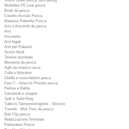
Shock Leder pesca Surfcasting
Multifibra PE Line pesca
Braid da pesca
Cavetto Acciaio Pesca
Matasse Palamito Pesca
Ami e Ancorotti da pesca
Ami
Ancorette
Ami legati
Ami per Palamiti
Assist Hook
Testine piombate
Minuteria da pesca
Aghi da innesco esca
Colla e Attivatori
Girelle e moschettoni pesca
Fast C - Attacchi Piombo pesca
Perline e Rattle
Salvanodi e stopper
Split e Solid Ring
Tubicini Termorestringente - Silicone
Travetti - Mini Travi da pesca
Bait Clip pesca
Realizzazione Terminali
Pasturatori Pesca