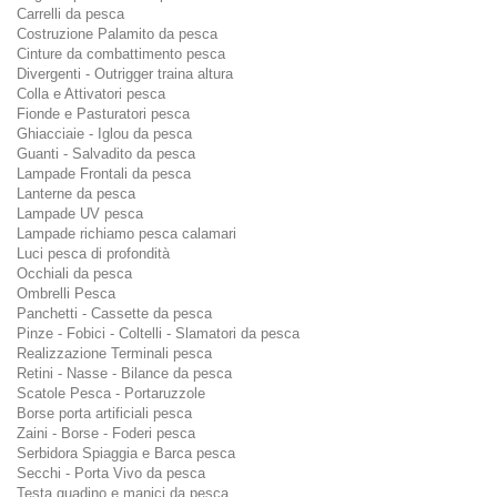
Carrelli da pesca
Costruzione Palamito da pesca
Cinture da combattimento pesca
Divergenti - Outrigger traina altura
Colla e Attivatori pesca
Fionde e Pasturatori pesca
Ghiacciaie - Iglou da pesca
Guanti - Salvadito da pesca
Lampade Frontali da pesca
Lanterne da pesca
Lampade UV pesca
Lampade richiamo pesca calamari
Luci pesca di profondità
Occhiali da pesca
Ombrelli Pesca
Panchetti - Cassette da pesca
Pinze - Fobici - Coltelli - Slamatori da pesca
Realizzazione Terminali pesca
Retini - Nasse - Bilance da pesca
Scatole Pesca - Portaruzzole
Borse porta artificiali pesca
Zaini - Borse - Foderi pesca
Serbidora Spiaggia e Barca pesca
Secchi - Porta Vivo da pesca
Testa guadino e manici da pesca