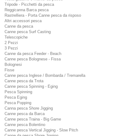
Tripode - Picchetti da pesca
Reggicanna Barca pesca
Rastrelliera - Porta Canne pesca da risposo
Altri accessori pesca
Canne da pesca
Canne pesca Surf Casting
Telescopiche
2 Pezzi
3 Pezzi
Canne da pesca Feeder - Beach
Canne pesca Bolognese - Fissa
Bolognesi
Fisse
Canne pesca Inglese / Bombarda / Tremarella
Canne pesca da Trota
Canne pesca Spinning - Eging
Pesca Spinning
Pesca Eging
Pesca Popping
Canna pesca Shore Jigging
Canne pesca da Barca
Canne pesca Traina - Big Game
Canne pesca Bolentino
Canne pesca Vertical Jigging - Slow Pitch
Canne da pesca Shore Jigging