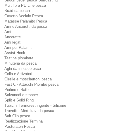
Shock Leder pesca Surfcasting
Multifibra PE Line pesca
Braid da pesca
Cavetto Acciaio Pesca
Matasse Palamito Pesca
Ami e Ancorotti da pesca
Ami
Ancorette
Ami legati
Ami per Palamiti
Assist Hook
Testine piombate
Minuteria da pesca
Aghi da innesco esca
Colla e Attivatori
Girelle e moschettoni pesca
Fast C - Attacchi Piombo pesca
Perline e Rattle
Salvanodi e stopper
Split e Solid Ring
Tubicini Termorestringente - Silicone
Travetti - Mini Travi da pesca
Bait Clip pesca
Realizzazione Terminali
Pasturatori Pesca