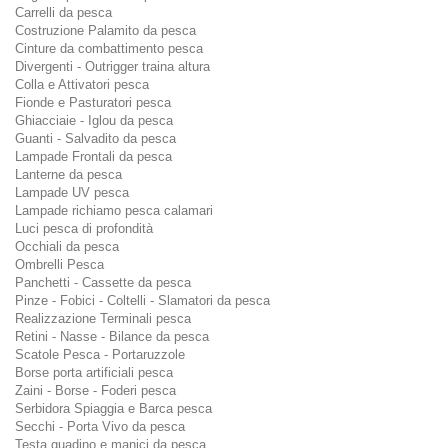
Carrelli da pesca
Costruzione Palamito da pesca
Cinture da combattimento pesca
Divergenti - Outrigger traina altura
Colla e Attivatori pesca
Fionde e Pasturatori pesca
Ghiacciaie - Iglou da pesca
Guanti - Salvadito da pesca
Lampade Frontali da pesca
Lanterne da pesca
Lampade UV pesca
Lampade richiamo pesca calamari
Luci pesca di profondità
Occhiali da pesca
Ombrelli Pesca
Panchetti - Cassette da pesca
Pinze - Fobici - Coltelli - Slamatori da pesca
Realizzazione Terminali pesca
Retini - Nasse - Bilance da pesca
Scatole Pesca - Portaruzzole
Borse porta artificiali pesca
Zaini - Borse - Foderi pesca
Serbidora Spiaggia e Barca pesca
Secchi - Porta Vivo da pesca
Testa guadino e manici da pesca