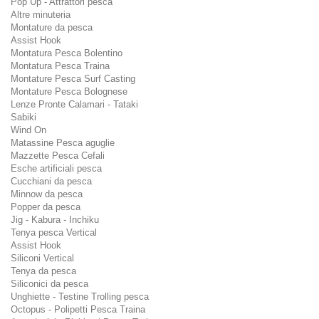
Pop Up - Attrattori pesca
Altre minuteria
Montature da pesca
Assist Hook
Montatura Pesca Bolentino
Montatura Pesca Traina
Montature Pesca Surf Casting
Montature Pesca Bolognese
Lenze Pronte Calamari - Tataki
Sabiki
Wind On
Matassine Pesca aguglie
Mazzette Pesca Cefali
Esche artificiali pesca
Cucchiani da pesca
Minnow da pesca
Popper da pesca
Jig - Kabura - Inchiku
Tenya pesca Vertical
Assist Hook
Siliconi Vertical
Tenya da pesca
Siliconici da pesca
Unghiette - Testine Trolling pesca
Octopus - Polipetti Pesca Traina