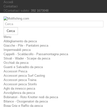
Accedi
Contattaci
Contattaci subito:
392 1673048
Cerca
Menu
Abbigliamento da pesca
Giacche - Pile - Pantaloni pesca
Impermeabili pesca
Cappelli - Scaldacollo - Passamontagna pesca
Stivali - Wader - Scarpe da pesca
Occhiali da pesca
Guanti e Salvadito da pesca
Accessori Pesca
Accessori pesca Surf Casting
Accessori pesca Traina
Accessori pesca Stonfo
Aghi da innesco pesca
Avvolgilenza da pesca
Bobinatori - Roto Knotter nodi da pesca
Bilance - Ossigenatori da pesca
Boga Grip e Raffio da pesca