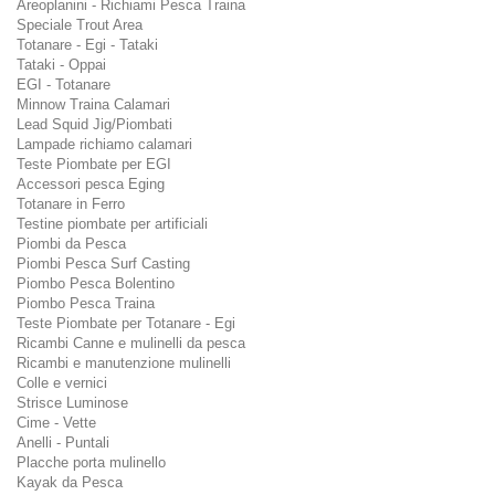
Areoplanini - Richiami Pesca Traina
Speciale Trout Area
Totanare - Egi - Tataki
Tataki - Oppai
EGI - Totanare
Minnow Traina Calamari
Lead Squid Jig/Piombati
Lampade richiamo calamari
Teste Piombate per EGI
Accessori pesca Eging
Totanare in Ferro
Testine piombate per artificiali
Piombi da Pesca
Piombi Pesca Surf Casting
Piombo Pesca Bolentino
Piombo Pesca Traina
Teste Piombate per Totanare - Egi
Ricambi Canne e mulinelli da pesca
Ricambi e manutenzione mulinelli
Colle e vernici
Strisce Luminose
Cime - Vette
Anelli - Puntali
Placche porta mulinello
Kayak da Pesca