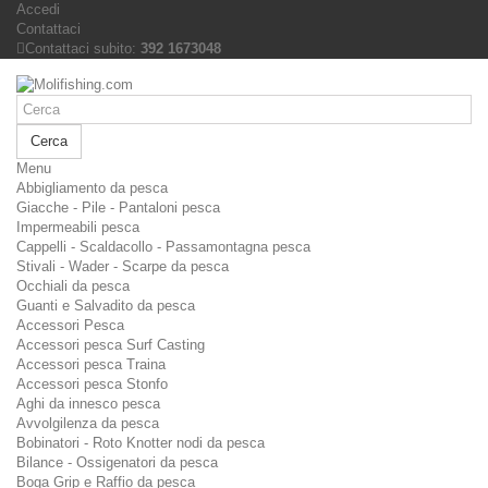
Accedi
Contattaci
Contattaci subito:
392 1673048
Cerca
Menu
Abbigliamento da pesca
Giacche - Pile - Pantaloni pesca
Impermeabili pesca
Cappelli - Scaldacollo - Passamontagna pesca
Stivali - Wader - Scarpe da pesca
Occhiali da pesca
Guanti e Salvadito da pesca
Accessori Pesca
Accessori pesca Surf Casting
Accessori pesca Traina
Accessori pesca Stonfo
Aghi da innesco pesca
Avvolgilenza da pesca
Bobinatori - Roto Knotter nodi da pesca
Bilance - Ossigenatori da pesca
Boga Grip e Raffio da pesca