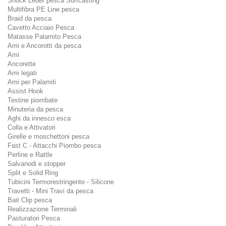
Shock Leder pesca Surfcasting
Multifibra PE Line pesca
Braid da pesca
Cavetto Acciaio Pesca
Matasse Palamito Pesca
Ami e Ancorotti da pesca
Ami
Ancorette
Ami legati
Ami per Palamiti
Assist Hook
Testine piombate
Minuteria da pesca
Aghi da innesco esca
Colla e Attivatori
Girelle e moschettoni pesca
Fast C - Attacchi Piombo pesca
Perline e Rattle
Salvanodi e stopper
Split e Solid Ring
Tubicini Termorestringente - Silicone
Travetti - Mini Travi da pesca
Bait Clip pesca
Realizzazione Terminali
Pasturatori Pesca