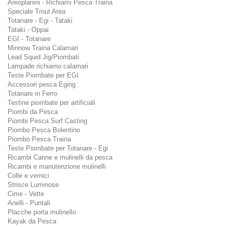
Areoplanini - Richiami Pesca Traina
Speciale Trout Area
Totanare - Egi - Tataki
Tataki - Oppai
EGI - Totanare
Minnow Traina Calamari
Lead Squid Jig/Piombati
Lampade richiamo calamari
Teste Piombate per EGI
Accessori pesca Eging
Totanare in Ferro
Testine piombate per artificiali
Piombi da Pesca
Piombi Pesca Surf Casting
Piombo Pesca Bolentino
Piombo Pesca Traina
Teste Piombate per Totanare - Egi
Ricambi Canne e mulinelli da pesca
Ricambi e manutenzione mulinelli
Colle e vernici
Strisce Luminose
Cime - Vette
Anelli - Puntali
Placche porta mulinello
Kayak da Pesca