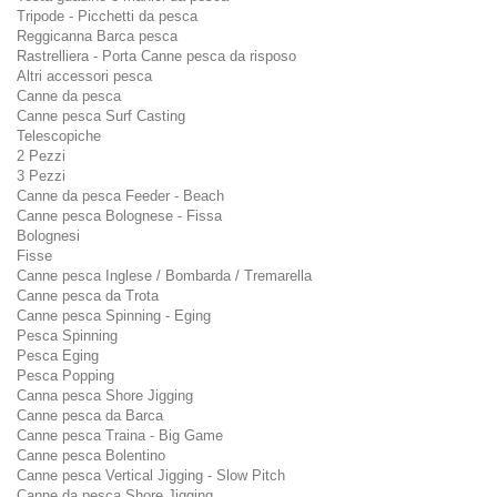
Tripode - Picchetti da pesca
Reggicanna Barca pesca
Rastrelliera - Porta Canne pesca da risposo
Altri accessori pesca
Canne da pesca
Canne pesca Surf Casting
Telescopiche
2 Pezzi
3 Pezzi
Canne da pesca Feeder - Beach
Canne pesca Bolognese - Fissa
Bolognesi
Fisse
Canne pesca Inglese / Bombarda / Tremarella
Canne pesca da Trota
Canne pesca Spinning - Eging
Pesca Spinning
Pesca Eging
Pesca Popping
Canna pesca Shore Jigging
Canne pesca da Barca
Canne pesca Traina - Big Game
Canne pesca Bolentino
Canne pesca Vertical Jigging - Slow Pitch
Canne da pesca Shore Jigging