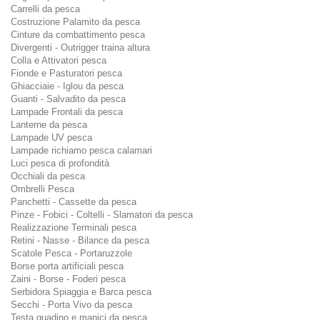
Carrelli da pesca
Costruzione Palamito da pesca
Cinture da combattimento pesca
Divergenti - Outrigger traina altura
Colla e Attivatori pesca
Fionde e Pasturatori pesca
Ghiacciaie - Iglou da pesca
Guanti - Salvadito da pesca
Lampade Frontali da pesca
Lanterne da pesca
Lampade UV pesca
Lampade richiamo pesca calamari
Luci pesca di profondità
Occhiali da pesca
Ombrelli Pesca
Panchetti - Cassette da pesca
Pinze - Fobici - Coltelli - Slamatori da pesca
Realizzazione Terminali pesca
Retini - Nasse - Bilance da pesca
Scatole Pesca - Portaruzzole
Borse porta artificiali pesca
Zaini - Borse - Foderi pesca
Serbidora Spiaggia e Barca pesca
Secchi - Porta Vivo da pesca
Testa guadino e manici da pesca