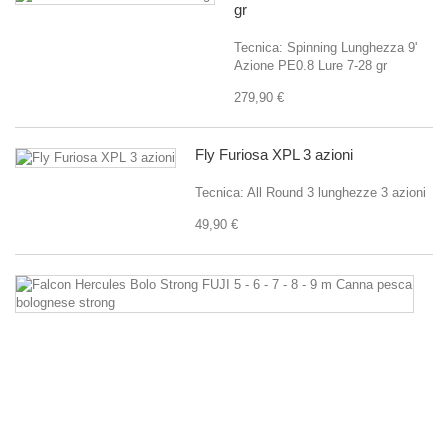
gr
Tecnica: Spinning Lunghezza 9'
Azione PE0.8 Lure 7-28 gr
279,90 €
Fly Furiosa XPL 3 azioni
Tecnica: All Round 3 lunghezze 3 azioni
49,90 €
Fa
He
Bo
St
F
5
-
6
-
7