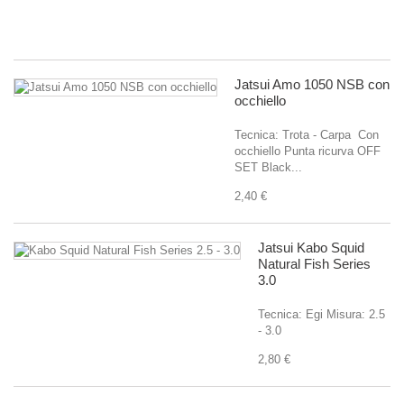
le
4,
Jatsui Amo 1050 NSB con
occhiello
Tecnica: Trota - Carpa Con
occhiello Punta ricurva OFF
SET Black...
2,40 €
Jatsui Kabo Squid
Natural Fish Series
3.0
Tecnica: Egi Misura: 2.5
- 3.0
2,80 €