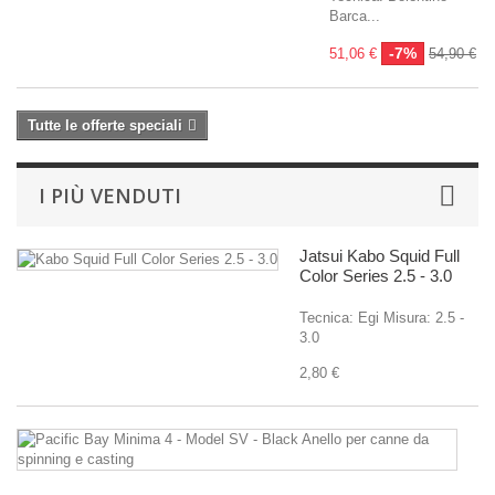
Barca...
-7%
51,06 €
54,90 €
Tutte le offerte speciali
I PIÙ VENDUTI
Jatsui Kabo Squid Full
Color Series 2.5 - 3.0
Tecnica: Egi Misura: 2.5 -
3.0
2,80 €
Pa
B
M