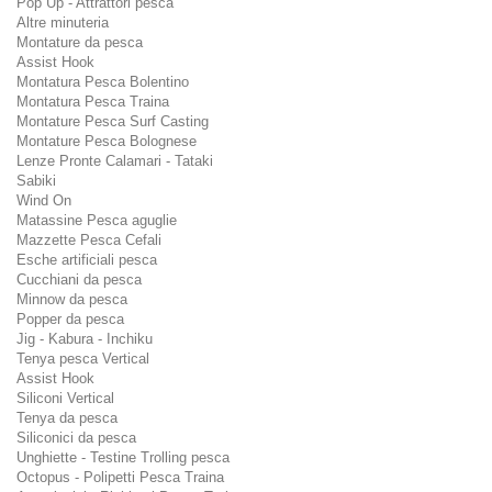
Pop Up - Attrattori pesca
Altre minuteria
Montature da pesca
Assist Hook
Montatura Pesca Bolentino
Montatura Pesca Traina
Montature Pesca Surf Casting
Montature Pesca Bolognese
Lenze Pronte Calamari - Tataki
Sabiki
Wind On
Matassine Pesca aguglie
Mazzette Pesca Cefali
Esche artificiali pesca
Cucchiani da pesca
Minnow da pesca
Popper da pesca
Jig - Kabura - Inchiku
Tenya pesca Vertical
Assist Hook
Siliconi Vertical
Tenya da pesca
Siliconici da pesca
Unghiette - Testine Trolling pesca
Octopus - Polipetti Pesca Traina