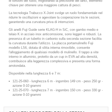
le torsioni del fusto, migliorando la
precisione dei lanci, elemento
chiave per ottenere una maggiore cattura di pesci.
La tecnologia Trabucco X-Joint svolge un ruolo fondamentale nel
ridurre le oscillazioni e agevolare la cooperazione tra le sezioni,
garantendo una curvatura priva di interruzioni.
Gli anelli Fuji Guide serie KLAG-H in SiC, con gambo medio e
telaio K in acciaio inox anticorrosione, sono leggeri e robusti. La
presenza di un tubetto in carbonio sulla seconda sezione facilita
la curvatura durante l'utilizzo. La placca portamulinello Fuji
modello LS6, dotata di slitta interna rimovibile, consente
l'alloggiamento di qualsiasi modello di mulinello. Il tappo a vite
interno in alluminio, protetto da un cup in EVA ad alta densità,
contribuisce alla leggerezza complessiva e presenta una forma
arrotondata.
Disponibile nella lunghezza 6 e 7 m:
121-25-060 - lunghezza 6 m - ingombro 149 cm - peso 250 gr -
azione 0-10 grammi
121-25-070 - lunghezza 7 m - ingombro 150 cm - peso 330 gr -
azione 0-10 grammi