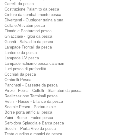
Carrelli da pesca
Costruzione Palamito da pesca
Cinture da combattimento pesca
Divergenti - Outrigger traina altura
Colla e Attivatori pesca
Fionde e Pasturatori pesca
Ghiacciaie - Iglou da pesca
Guanti - Salvadito da pesca
Lampade Frontali da pesca
Lanterne da pesca
Lampade UV pesca
Lampade richiamo pesca calamari
Luci pesca di profondità
Occhiali da pesca
Ombrelli Pesca
Panchetti - Cassette da pesca
Pinze - Fobici - Coltelli - Slamatori da pesca
Realizzazione Terminali pesca
Retini - Nasse - Bilance da pesca
Scatole Pesca - Portaruzzole
Borse porta artificiali pesca
Zaini - Borse - Foderi pesca
Serbidora Spiaggia e Barca pesca
Secchi - Porta Vivo da pesca
Testa guadino e manici da pesca