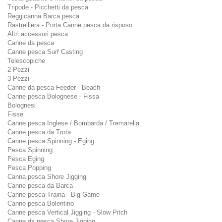
Tripode - Picchetti da pesca
Reggicanna Barca pesca
Rastrelliera - Porta Canne pesca da risposo
Altri accessori pesca
Canne da pesca
Canne pesca Surf Casting
Telescopiche
2 Pezzi
3 Pezzi
Canne da pesca Feeder - Beach
Canne pesca Bolognese - Fissa
Bolognesi
Fisse
Canne pesca Inglese / Bombarda / Tremarella
Canne pesca da Trota
Canne pesca Spinning - Eging
Pesca Spinning
Pesca Eging
Pesca Popping
Canna pesca Shore Jigging
Canne pesca da Barca
Canne pesca Traina - Big Game
Canne pesca Bolentino
Canne pesca Vertical Jigging - Slow Pitch
Canne da pesca Shore Jigging