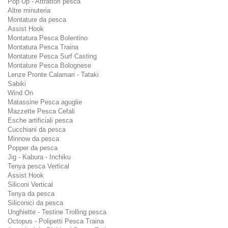
Pop Up - Attrattori pesca
Altre minuteria
Montature da pesca
Assist Hook
Montatura Pesca Bolentino
Montatura Pesca Traina
Montature Pesca Surf Casting
Montature Pesca Bolognese
Lenze Pronte Calamari - Tataki
Sabiki
Wind On
Matassine Pesca aguglie
Mazzette Pesca Cefali
Esche artificiali pesca
Cucchiani da pesca
Minnow da pesca
Popper da pesca
Jig - Kabura - Inchiku
Tenya pesca Vertical
Assist Hook
Siliconi Vertical
Tenya da pesca
Siliconici da pesca
Unghiette - Testine Trolling pesca
Octopus - Polipetti Pesca Traina