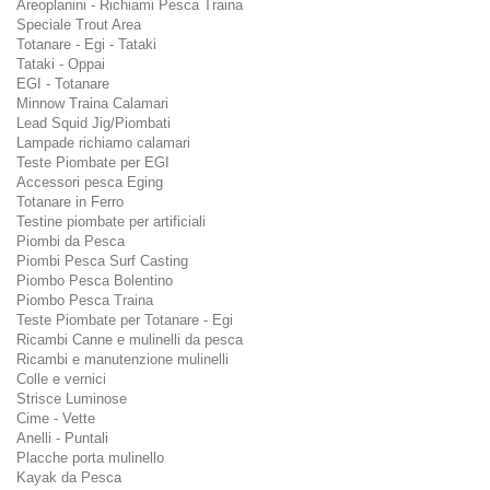
Areoplanini - Richiami Pesca Traina
Speciale Trout Area
Totanare - Egi - Tataki
Tataki - Oppai
EGI - Totanare
Minnow Traina Calamari
Lead Squid Jig/Piombati
Lampade richiamo calamari
Teste Piombate per EGI
Accessori pesca Eging
Totanare in Ferro
Testine piombate per artificiali
Piombi da Pesca
Piombi Pesca Surf Casting
Piombo Pesca Bolentino
Piombo Pesca Traina
Teste Piombate per Totanare - Egi
Ricambi Canne e mulinelli da pesca
Ricambi e manutenzione mulinelli
Colle e vernici
Strisce Luminose
Cime - Vette
Anelli - Puntali
Placche porta mulinello
Kayak da Pesca