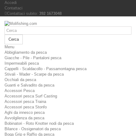
Accedi
Contattaci
Contattaci subito:
392 1673048
Cerca
Menu
Abbigliamento da pesca
Giacche - Pile - Pantaloni pesca
Impermeabili pesca
Cappelli - Scaldacollo - Passamontagna pesca
Stivali - Wader - Scarpe da pesca
Occhiali da pesca
Guanti e Salvadito da pesca
Accessori Pesca
Accessori pesca Surf Casting
Accessori pesca Traina
Accessori pesca Stonfo
Aghi da innesco pesca
Avvolgilenza da pesca
Bobinatori - Roto Knotter nodi da pesca
Bilance - Ossigenatori da pesca
Boga Grip e Raffio da pesca