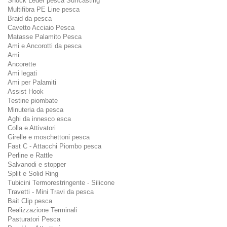
Shock Leder pesca Surfcasting
Multifibra PE Line pesca
Braid da pesca
Cavetto Acciaio Pesca
Matasse Palamito Pesca
Ami e Ancorotti da pesca
Ami
Ancorette
Ami legati
Ami per Palamiti
Assist Hook
Testine piombate
Minuteria da pesca
Aghi da innesco esca
Colla e Attivatori
Girelle e moschettoni pesca
Fast C - Attacchi Piombo pesca
Perline e Rattle
Salvanodi e stopper
Split e Solid Ring
Tubicini Termorestringente - Silicone
Travetti - Mini Travi da pesca
Bait Clip pesca
Realizzazione Terminali
Pasturatori Pesca