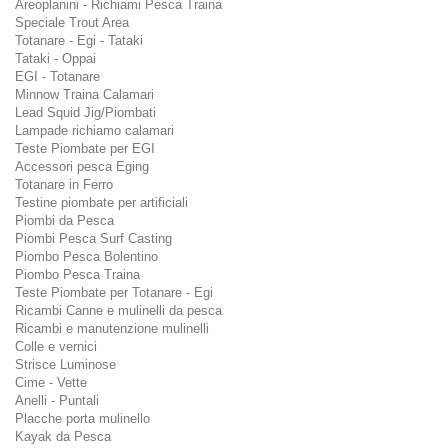
Areoplanini - Richiami Pesca Traina
Speciale Trout Area
Totanare - Egi - Tataki
Tataki - Oppai
EGI - Totanare
Minnow Traina Calamari
Lead Squid Jig/Piombati
Lampade richiamo calamari
Teste Piombate per EGI
Accessori pesca Eging
Totanare in Ferro
Testine piombate per artificiali
Piombi da Pesca
Piombi Pesca Surf Casting
Piombo Pesca Bolentino
Piombo Pesca Traina
Teste Piombate per Totanare - Egi
Ricambi Canne e mulinelli da pesca
Ricambi e manutenzione mulinelli
Colle e vernici
Strisce Luminose
Cime - Vette
Anelli - Puntali
Placche porta mulinello
Kayak da Pesca