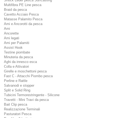
Shock Leder pesca Surfcasting
Multifibra PE Line pesca
Braid da pesca
Cavetto Acciaio Pesca
Matasse Palamito Pesca
Ami e Ancorotti da pesca
Ami
Ancorette
Ami legati
Ami per Palamiti
Assist Hook
Testine piombate
Minuteria da pesca
Aghi da innesco esca
Colla e Attivatori
Girelle e moschettoni pesca
Fast C - Attacchi Piombo pesca
Perline e Rattle
Salvanodi e stopper
Split e Solid Ring
Tubicini Termorestringente - Silicone
Travetti - Mini Travi da pesca
Bait Clip pesca
Realizzazione Terminali
Pasturatori Pesca