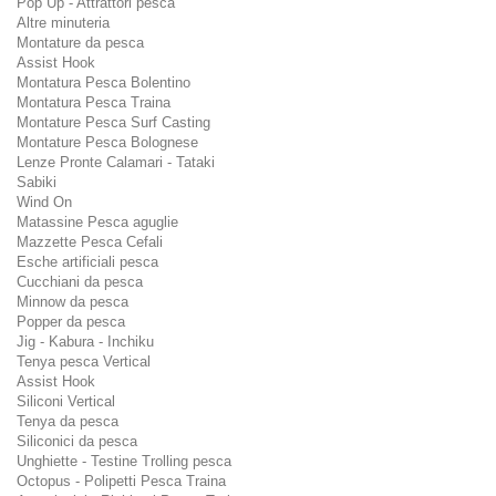
Pop Up - Attrattori pesca
Altre minuteria
Montature da pesca
Assist Hook
Montatura Pesca Bolentino
Montatura Pesca Traina
Montature Pesca Surf Casting
Montature Pesca Bolognese
Lenze Pronte Calamari - Tataki
Sabiki
Wind On
Matassine Pesca aguglie
Mazzette Pesca Cefali
Esche artificiali pesca
Cucchiani da pesca
Minnow da pesca
Popper da pesca
Jig - Kabura - Inchiku
Tenya pesca Vertical
Assist Hook
Siliconi Vertical
Tenya da pesca
Siliconici da pesca
Unghiette - Testine Trolling pesca
Octopus - Polipetti Pesca Traina