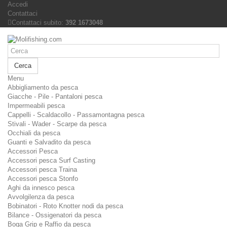
Accedi
Contattaci
Contattaci subito:
392 1673048
Cerca
Menu
Abbigliamento da pesca
Giacche - Pile - Pantaloni pesca
Impermeabili pesca
Cappelli - Scaldacollo - Passamontagna pesca
Stivali - Wader - Scarpe da pesca
Occhiali da pesca
Guanti e Salvadito da pesca
Accessori Pesca
Accessori pesca Surf Casting
Accessori pesca Traina
Accessori pesca Stonfo
Aghi da innesco pesca
Avvolgilenza da pesca
Bobinatori - Roto Knotter nodi da pesca
Bilance - Ossigenatori da pesca
Boga Grip e Raffio da pesca