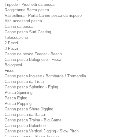
Tripode - Picchetti da pesca
Reggicanna Barca pesca
Rastrelliera - Porta Canne pesca da risposo
Altri accessori pesca
Canne da pesca
Canne pesca Surf Casting
Telescopiche
2 Pezzi
3 Pezzi
Canne da pesca Feeder - Beach
Canne pesca Bolognese - Fissa
Bolognesi
Fisse
Canne pesca Inglese / Bombarda / Tremarella
Canne pesca da Trota
Canne pesca Spinning - Eging
Pesca Spinning
Pesca Eging
Pesca Popping
Canna pesca Shore Jigging
Canne pesca da Barca
Canne pesca Traina - Big Game
Canne pesca Bolentino
Canne pesca Vertical Jigging - Slow Pitch
Canne da pesca Shore Jigging