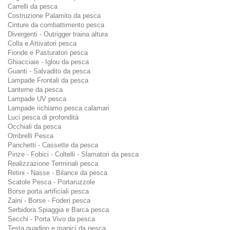
Carrelli da pesca
Costruzione Palamito da pesca
Cinture da combattimento pesca
Divergenti - Outrigger traina altura
Colla e Attivatori pesca
Fionde e Pasturatori pesca
Ghiacciaie - Iglou da pesca
Guanti - Salvadito da pesca
Lampade Frontali da pesca
Lanterne da pesca
Lampade UV pesca
Lampade richiamo pesca calamari
Luci pesca di profondità
Occhiali da pesca
Ombrelli Pesca
Panchetti - Cassette da pesca
Pinze - Fobici - Coltelli - Slamatori da pesca
Realizzazione Terminali pesca
Retini - Nasse - Bilance da pesca
Scatole Pesca - Portaruzzole
Borse porta artificiali pesca
Zaini - Borse - Foderi pesca
Serbidora Spiaggia e Barca pesca
Secchi - Porta Vivo da pesca
Testa guadino e manici da pesca