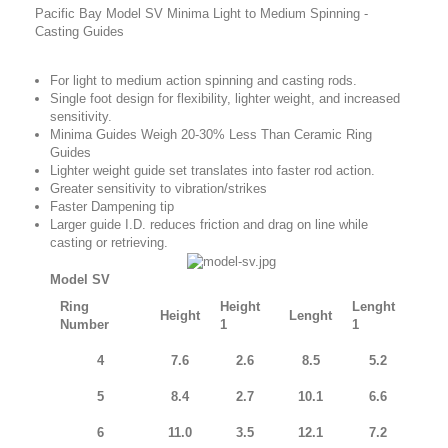
Pacific Bay Model SV Minima Light to Medium Spinning -
Casting Guides
For light to medium action spinning and casting rods.
Single foot design for flexibility, lighter weight, and increased
sensitivity.
Minima Guides Weigh 20-30% Less Than Ceramic Ring
Guides
Lighter weight guide set translates into faster rod action.
Greater sensitivity to vibration/strikes
Faster Dampening tip
Larger guide I.D. reduces friction and drag on line while
casting or retrieving.
Model SV
Ring
Height
Lenght
Height
Lenght
Number
1
1
4
7.6
2.6
8.5
5.2
5
8.4
2.7
10.1
6.6
6
11.0
3.5
12.1
7.2