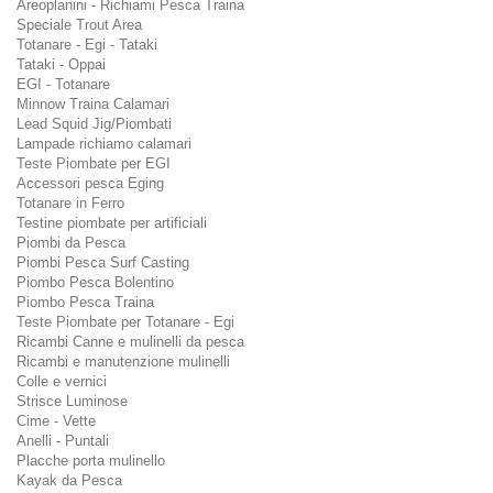
Areoplanini - Richiami Pesca Traina
Speciale Trout Area
Totanare - Egi - Tataki
Tataki - Oppai
EGI - Totanare
Minnow Traina Calamari
Lead Squid Jig/Piombati
Lampade richiamo calamari
Teste Piombate per EGI
Accessori pesca Eging
Totanare in Ferro
Testine piombate per artificiali
Piombi da Pesca
Piombi Pesca Surf Casting
Piombo Pesca Bolentino
Piombo Pesca Traina
Teste Piombate per Totanare - Egi
Ricambi Canne e mulinelli da pesca
Ricambi e manutenzione mulinelli
Colle e vernici
Strisce Luminose
Cime - Vette
Anelli - Puntali
Placche porta mulinello
Kayak da Pesca