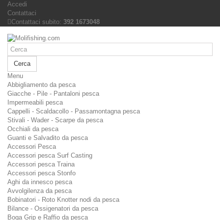
Accedi
Contattaci
Contattaci subito:
392 1673048
Cerca
Menu
Abbigliamento da pesca
Giacche - Pile - Pantaloni pesca
Impermeabili pesca
Cappelli - Scaldacollo - Passamontagna pesca
Stivali - Wader - Scarpe da pesca
Occhiali da pesca
Guanti e Salvadito da pesca
Accessori Pesca
Accessori pesca Surf Casting
Accessori pesca Traina
Accessori pesca Stonfo
Aghi da innesco pesca
Avvolgilenza da pesca
Bobinatori - Roto Knotter nodi da pesca
Bilance - Ossigenatori da pesca
Boga Grip e Raffio da pesca