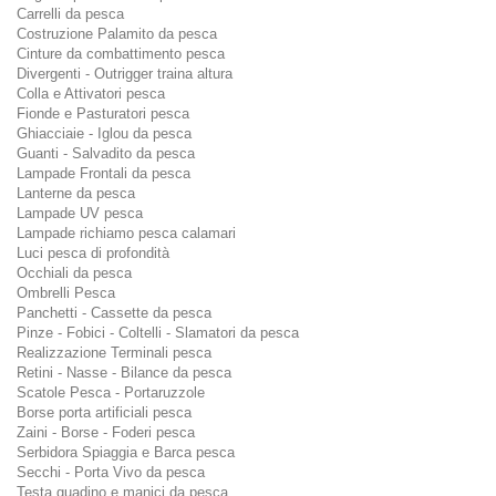
Carrelli da pesca
Costruzione Palamito da pesca
Cinture da combattimento pesca
Divergenti - Outrigger traina altura
Colla e Attivatori pesca
Fionde e Pasturatori pesca
Ghiacciaie - Iglou da pesca
Guanti - Salvadito da pesca
Lampade Frontali da pesca
Lanterne da pesca
Lampade UV pesca
Lampade richiamo pesca calamari
Luci pesca di profondità
Occhiali da pesca
Ombrelli Pesca
Panchetti - Cassette da pesca
Pinze - Fobici - Coltelli - Slamatori da pesca
Realizzazione Terminali pesca
Retini - Nasse - Bilance da pesca
Scatole Pesca - Portaruzzole
Borse porta artificiali pesca
Zaini - Borse - Foderi pesca
Serbidora Spiaggia e Barca pesca
Secchi - Porta Vivo da pesca
Testa guadino e manici da pesca