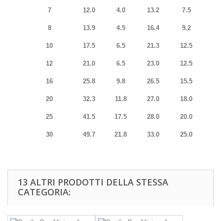
7
12.0
4.0
13.2
7.5
8
13.9
4.5
16.4
9.2
10
17.5
6.5
21.3
12.5
12
21.0
6.5
23.0
12.5
16
25.8
9.8
26.5
15.5
20
32.3
11.8
27.0
18.0
25
41.5
17.5
28.0
20.0
30
49.7
21.8
33.0
25.0
13 ALTRI PRODOTTI DELLA STESSA
CATEGORIA: