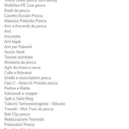
Shock Leder pesca Surfcasting
Multifibra PE Line pesca
Braid da pesca
Cavetto Acciaio Pesca
Matasse Palamito Pesca
Ami e Ancorotti da pesca
Ami
Ancorette
Ami legati
Ami per Palamiti
Assist Hook
Testine piombate
Minuteria da pesca
Aghi da innesco esca
Colla e Attivatori
Girelle e moschettoni pesca
Fast C - Attacchi Piombo pesca
Perline e Rattle
Salvanodi e stopper
Split e Solid Ring
Tubicini Termorestringente - Silicone
Travetti - Mini Travi da pesca
Bait Clip pesca
Realizzazione Terminali
Pasturatori Pesca