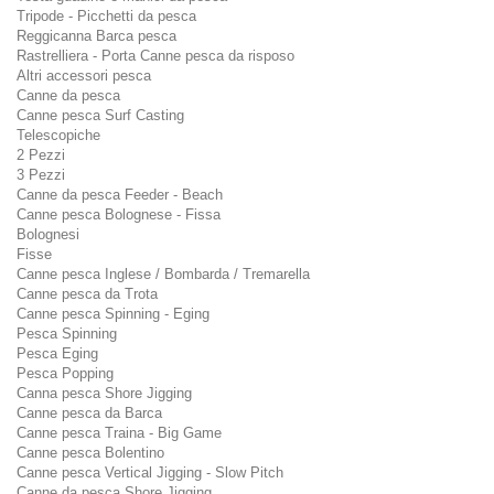
Tripode - Picchetti da pesca
Reggicanna Barca pesca
Rastrelliera - Porta Canne pesca da risposo
Altri accessori pesca
Canne da pesca
Canne pesca Surf Casting
Telescopiche
2 Pezzi
3 Pezzi
Canne da pesca Feeder - Beach
Canne pesca Bolognese - Fissa
Bolognesi
Fisse
Canne pesca Inglese / Bombarda / Tremarella
Canne pesca da Trota
Canne pesca Spinning - Eging
Pesca Spinning
Pesca Eging
Pesca Popping
Canna pesca Shore Jigging
Canne pesca da Barca
Canne pesca Traina - Big Game
Canne pesca Bolentino
Canne pesca Vertical Jigging - Slow Pitch
Canne da pesca Shore Jigging