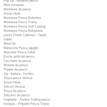
Pop Up - Attrattori pesca
Altre minuteria
Montature da pesca
Assist Hook
Montatura Pesca Bolentino
Montatura Pesca Traina
Montature Pesca Surf Casting
Montature Pesca Bolognese
Lenze Pronte Calamari - Tataki
Sabiki
Wind On
Matassine Pesca aguglie
Mazzette Pesca Cefali
Esche artificiali pesca
Cucchiani da pesca
Minnow da pesca
Popper da pesca
Jig - Kabura - Inchiku
Tenya pesca Vertical
Assist Hook
Siliconi Vertical
Tenya da pesca
Siliconici da pesca
Unghiette - Testine Trolling pesca
Octopus - Polipetti Pesca Traina