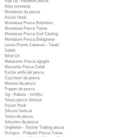
Pop Up - Attrattori pesca
Altre minuteria
Montature da pesca
Assist Hook
Montatura Pesca Bolentino
Montatura Pesca Traina
Montature Pesca Surf Casting
Montature Pesca Bolognese
Lenze Pronte Calamari - Tataki
Sabiki
Wind On
Matassine Pesca aguglie
Mazzette Pesca Cefali
Esche artificiali pesca
Cucchiani da pesca
Minnow da pesca
Popper da pesca
Jig - Kabura - Inchiku
Tenya pesca Vertical
Assist Hook
Siliconi Vertical
Tenya da pesca
Siliconici da pesca
Unghiette - Testine Trolling pesca
Octopus - Polipetti Pesca Traina