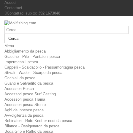
Accedi
Contattaci
Contattaci subito:
392 1673048
Cerca
Menu
Abbigliamento da pesca
Giacche - Pile - Pantaloni pesca
Impermeabili pesca
Cappelli - Scaldacollo - Passamontagna pesca
Stivali - Wader - Scarpe da pesca
Occhiali da pesca
Guanti e Salvadito da pesca
Accessori Pesca
Accessori pesca Surf Casting
Accessori pesca Traina
Accessori pesca Stonfo
Aghi da innesco pesca
Avvolgilenza da pesca
Bobinatori - Roto Knotter nodi da pesca
Bilance - Ossigenatori da pesca
Boga Grip e Raffio da pesca