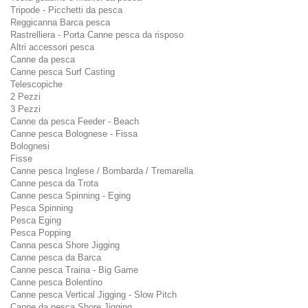
Tripode - Picchetti da pesca
Reggicanna Barca pesca
Rastrelliera - Porta Canne pesca da risposo
Altri accessori pesca
Canne da pesca
Canne pesca Surf Casting
Telescopiche
2 Pezzi
3 Pezzi
Canne da pesca Feeder - Beach
Canne pesca Bolognese - Fissa
Bolognesi
Fisse
Canne pesca Inglese / Bombarda / Tremarella
Canne pesca da Trota
Canne pesca Spinning - Eging
Pesca Spinning
Pesca Eging
Pesca Popping
Canna pesca Shore Jigging
Canne pesca da Barca
Canne pesca Traina - Big Game
Canne pesca Bolentino
Canne pesca Vertical Jigging - Slow Pitch
Canne da pesca Shore Jigging