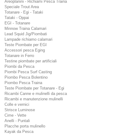
Areoplanini - Richiami Pesca Traina
Speciale Trout Area
Totanare - Egi - Tataki
Tataki - Oppai
EGI - Totanare
Minnow Traina Calamari
Lead Squid Jig/Piombati
Lampade richiamo calamari
Teste Piombate per EGI
Accessori pesca Eging
Totanare in Ferro
Testine piombate per artificiali
Piombi da Pesca
Piombi Pesca Surf Casting
Piombo Pesca Bolentino
Piombo Pesca Traina
Teste Piombate per Totanare - Egi
Ricambi Canne e mulinelli da pesca
Ricambi e manutenzione mulinelli
Colle e vernici
Strisce Luminose
Cime - Vette
Anelli - Puntali
Placche porta mulinello
Kayak da Pesca