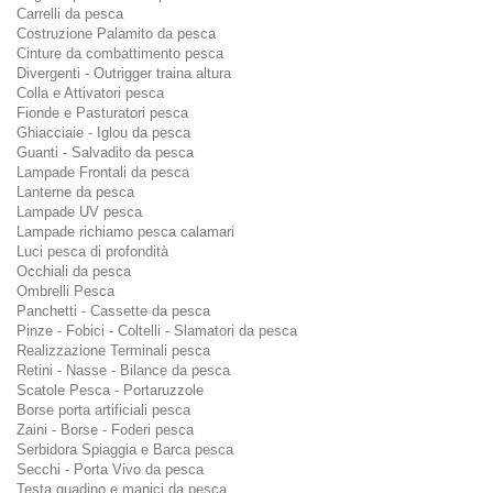
Carrelli da pesca
Costruzione Palamito da pesca
Cinture da combattimento pesca
Divergenti - Outrigger traina altura
Colla e Attivatori pesca
Fionde e Pasturatori pesca
Ghiacciaie - Iglou da pesca
Guanti - Salvadito da pesca
Lampade Frontali da pesca
Lanterne da pesca
Lampade UV pesca
Lampade richiamo pesca calamari
Luci pesca di profondità
Occhiali da pesca
Ombrelli Pesca
Panchetti - Cassette da pesca
Pinze - Fobici - Coltelli - Slamatori da pesca
Realizzazione Terminali pesca
Retini - Nasse - Bilance da pesca
Scatole Pesca - Portaruzzole
Borse porta artificiali pesca
Zaini - Borse - Foderi pesca
Serbidora Spiaggia e Barca pesca
Secchi - Porta Vivo da pesca
Testa guadino e manici da pesca