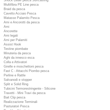
Shock Leder pesca Surfcasting
Multifibra PE Line pesca
Braid da pesca
Cavetto Acciaio Pesca
Matasse Palamito Pesca
Ami e Ancorotti da pesca
Ami
Ancorette
Ami legati
Ami per Palamiti
Assist Hook
Testine piombate
Minuteria da pesca
Aghi da innesco esca
Colla e Attivatori
Girelle e moschettoni pesca
Fast C - Attacchi Piombo pesca
Perline e Rattle
Salvanodi e stopper
Split e Solid Ring
Tubicini Termorestringente - Silicone
Travetti - Mini Travi da pesca
Bait Clip pesca
Realizzazione Terminali
Pasturatori Pesca