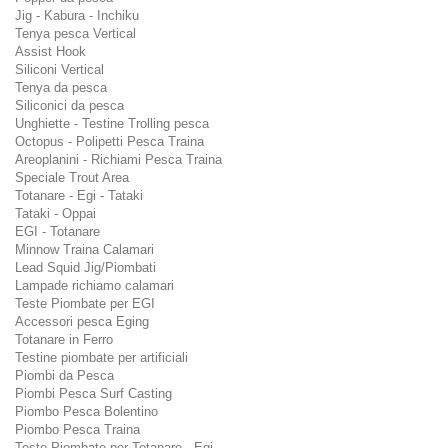
Jig - Kabura - Inchiku
Tenya pesca Vertical
Assist Hook
Siliconi Vertical
Tenya da pesca
Siliconici da pesca
Unghiette - Testine Trolling pesca
Octopus - Polipetti Pesca Traina
Areoplanini - Richiami Pesca Traina
Speciale Trout Area
Totanare - Egi - Tataki
Tataki - Oppai
EGI - Totanare
Minnow Traina Calamari
Lead Squid Jig/Piombati
Lampade richiamo calamari
Teste Piombate per EGI
Accessori pesca Eging
Totanare in Ferro
Testine piombate per artificiali
Piombi da Pesca
Piombi Pesca Surf Casting
Piombo Pesca Bolentino
Piombo Pesca Traina
Teste Piombate per Totanare - Egi