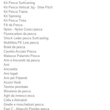
Kit Pesca Surfcasting
Kit Pesca Vertical Jig - Slow Pitch
Kit Pesca Traina
Kit Spinning
Kit Pesca Trota
Fili da Pesca
Nylon - Nylon Conici pesca
Fluorocarbon da pesca
Shock Leder pesca Surfcasting
Multifibra PE Line pesca
Braid da pesca
Cavetto Acciaio Pesca
Matasse Palamito Pesca
Ami e Ancorotti da pesca
Ami
Ancorette
Ami legati
Ami per Palamiti
Assist Hook
Testine piombate
Minuteria da pesca
Aghi da innesco esca
Colla e Attivatori
Girelle e moschettoni pesca
Fast C - Attacchi Piombo pesca