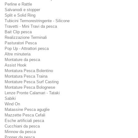
Perline e Rattle
Salvanodi e stopper
Split e Solid Ring
Tubicini Termorestringente - Silicone
Travetti - Mini Travi da pesca
Bait Clip pesca
Realizzazione Terminali
Pasturatori Pesca
Pop Up - Attrattori pesca
Altre minuteria
Montature da pesca
Assist Hook
Montatura Pesca Bolentino
Montatura Pesca Traina
Montature Pesca Surf Casting
Montature Pesca Bolognese
Lenze Pronte Calamari - Tataki
Sabiki
Wind On
Matassine Pesca aguglie
Mazzette Pesca Cefali
Esche artificiali pesca
Cucchiani da pesca
Minnow da pesca
Popper da pesca