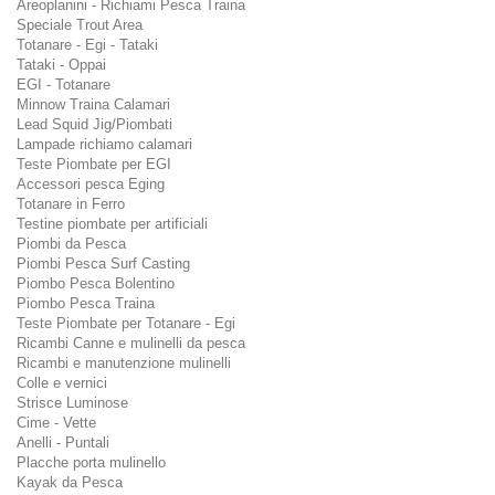
Areoplanini - Richiami Pesca Traina
Speciale Trout Area
Totanare - Egi - Tataki
Tataki - Oppai
EGI - Totanare
Minnow Traina Calamari
Lead Squid Jig/Piombati
Lampade richiamo calamari
Teste Piombate per EGI
Accessori pesca Eging
Totanare in Ferro
Testine piombate per artificiali
Piombi da Pesca
Piombi Pesca Surf Casting
Piombo Pesca Bolentino
Piombo Pesca Traina
Teste Piombate per Totanare - Egi
Ricambi Canne e mulinelli da pesca
Ricambi e manutenzione mulinelli
Colle e vernici
Strisce Luminose
Cime - Vette
Anelli - Puntali
Placche porta mulinello
Kayak da Pesca