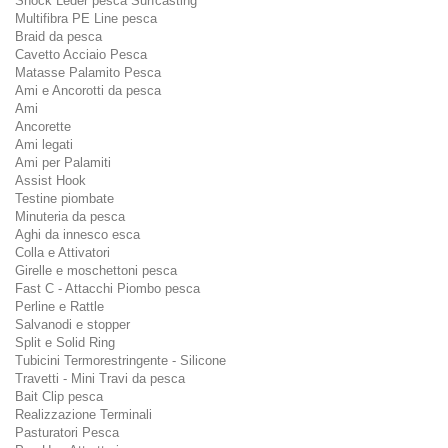
Shock Leder pesca Surfcasting
Multifibra PE Line pesca
Braid da pesca
Cavetto Acciaio Pesca
Matasse Palamito Pesca
Ami e Ancorotti da pesca
Ami
Ancorette
Ami legati
Ami per Palamiti
Assist Hook
Testine piombate
Minuteria da pesca
Aghi da innesco esca
Colla e Attivatori
Girelle e moschettoni pesca
Fast C - Attacchi Piombo pesca
Perline e Rattle
Salvanodi e stopper
Split e Solid Ring
Tubicini Termorestringente - Silicone
Travetti - Mini Travi da pesca
Bait Clip pesca
Realizzazione Terminali
Pasturatori Pesca