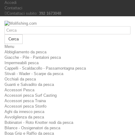
Accedi
Contattaci
Contattaci subito:
392 1673048
Cerca
Menu
Abbigliamento da pesca
Giacche - Pile - Pantaloni pesca
Impermeabili pesca
Cappelli - Scaldacollo - Passamontagna pesca
Stivali - Wader - Scarpe da pesca
Occhiali da pesca
Guanti e Salvadito da pesca
Accessori Pesca
Accessori pesca Surf Casting
Accessori pesca Traina
Accessori pesca Stonfo
Aghi da innesco pesca
Avvolgilenza da pesca
Bobinatori - Roto Knotter nodi da pesca
Bilance - Ossigenatori da pesca
Boga Grip e Raffio da pesca