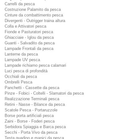
Carrelli da pesca
Costruzione Palamito da pesca
Cinture da combattimento pesca
Divergenti - Outrigger traina altura
Colla e Attivatori pesca
Fionde e Pasturatori pesca
Ghiacciaie - Iglou da pesca
Guanti - Salvadito da pesca
Lampade Frontali da pesca
Lanterne da pesca
Lampade UV pesca
Lampade richiamo pesca calamari
Luci pesca di profondità
Occhiali da pesca
Ombrelli Pesca
Panchetti - Cassette da pesca
Pinze - Fobici - Coltelli - Slamatori da pesca
Realizzazione Terminali pesca
Retini - Nasse - Bilance da pesca
Scatole Pesca - Portaruzzole
Borse porta artificiali pesca
Zaini - Borse - Foderi pesca
Serbidora Spiaggia e Barca pesca
Secchi - Porta Vivo da pesca
Testa guadino e manici da pesca