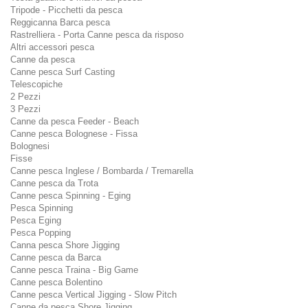
Tripode - Picchetti da pesca
Reggicanna Barca pesca
Rastrelliera - Porta Canne pesca da risposo
Altri accessori pesca
Canne da pesca
Canne pesca Surf Casting
Telescopiche
2 Pezzi
3 Pezzi
Canne da pesca Feeder - Beach
Canne pesca Bolognese - Fissa
Bolognesi
Fisse
Canne pesca Inglese / Bombarda / Tremarella
Canne pesca da Trota
Canne pesca Spinning - Eging
Pesca Spinning
Pesca Eging
Pesca Popping
Canna pesca Shore Jigging
Canne pesca da Barca
Canne pesca Traina - Big Game
Canne pesca Bolentino
Canne pesca Vertical Jigging - Slow Pitch
Canne da pesca Shore Jigging