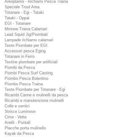
Areoplanini - Richiami Pesca Traina
Speciale Trout Area
Totanare - Egi - Tataki
Tataki - Oppai
EGI - Totanare
Minnow Traina Calamari
Lead Squid Jig/Piombati
Lampade richiamo calamari
Teste Piombate per EGI
Accessori pesca Eging
Totanare in Ferro
Testine piombate per artificiali
Piombi da Pesca
Piombi Pesca Surf Casting
Piombo Pesca Bolentino
Piombo Pesca Traina
Teste Piombate per Totanare - Egi
Ricambi Canne e mulinelli da pesca
Ricambi e manutenzione mulinelli
Colle e vernici
Strisce Luminose
Cime - Vette
Anelli - Puntali
Placche porta mulinello
Kayak da Pesca