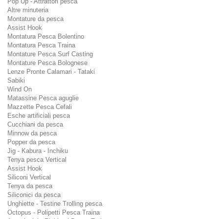
Pop Up - Attrattori pesca
Altre minuteria
Montature da pesca
Assist Hook
Montatura Pesca Bolentino
Montatura Pesca Traina
Montature Pesca Surf Casting
Montature Pesca Bolognese
Lenze Pronte Calamari - Tataki
Sabiki
Wind On
Matassine Pesca aguglie
Mazzette Pesca Cefali
Esche artificiali pesca
Cucchiani da pesca
Minnow da pesca
Popper da pesca
Jig - Kabura - Inchiku
Tenya pesca Vertical
Assist Hook
Siliconi Vertical
Tenya da pesca
Siliconici da pesca
Unghiette - Testine Trolling pesca
Octopus - Polipetti Pesca Traina