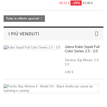
-15%
49,22 €
57,90 €
Tutte le offerte speciali
I PIÙ VENDUTI
Jatsui Kabo Squid Full
Color Series 2.5 - 3.0
Tecnica: Egi Misura: 2.5 -
3.0
2,80 €
Pa
B
M
4
-