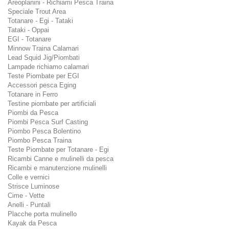
Areoplanini - Richiami Pesca Traina
Speciale Trout Area
Totanare - Egi - Tataki
Tataki - Oppai
EGI - Totanare
Minnow Traina Calamari
Lead Squid Jig/Piombati
Lampade richiamo calamari
Teste Piombate per EGI
Accessori pesca Eging
Totanare in Ferro
Testine piombate per artificiali
Piombi da Pesca
Piombi Pesca Surf Casting
Piombo Pesca Bolentino
Piombo Pesca Traina
Teste Piombate per Totanare - Egi
Ricambi Canne e mulinelli da pesca
Ricambi e manutenzione mulinelli
Colle e vernici
Strisce Luminose
Cime - Vette
Anelli - Puntali
Placche porta mulinello
Kayak da Pesca