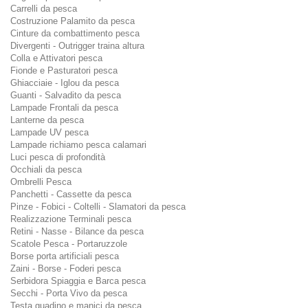
Carrelli da pesca
Costruzione Palamito da pesca
Cinture da combattimento pesca
Divergenti - Outrigger traina altura
Colla e Attivatori pesca
Fionde e Pasturatori pesca
Ghiacciaie - Iglou da pesca
Guanti - Salvadito da pesca
Lampade Frontali da pesca
Lanterne da pesca
Lampade UV pesca
Lampade richiamo pesca calamari
Luci pesca di profondità
Occhiali da pesca
Ombrelli Pesca
Panchetti - Cassette da pesca
Pinze - Fobici - Coltelli - Slamatori da pesca
Realizzazione Terminali pesca
Retini - Nasse - Bilance da pesca
Scatole Pesca - Portaruzzole
Borse porta artificiali pesca
Zaini - Borse - Foderi pesca
Serbidora Spiaggia e Barca pesca
Secchi - Porta Vivo da pesca
Testa guadino e manici da pesca