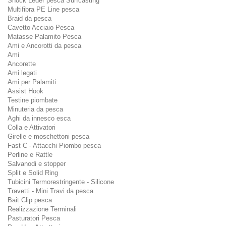
Shock Leder pesca Surfcasting
Multifibra PE Line pesca
Braid da pesca
Cavetto Acciaio Pesca
Matasse Palamito Pesca
Ami e Ancorotti da pesca
Ami
Ancorette
Ami legati
Ami per Palamiti
Assist Hook
Testine piombate
Minuteria da pesca
Aghi da innesco esca
Colla e Attivatori
Girelle e moschettoni pesca
Fast C - Attacchi Piombo pesca
Perline e Rattle
Salvanodi e stopper
Split e Solid Ring
Tubicini Termorestringente - Silicone
Travetti - Mini Travi da pesca
Bait Clip pesca
Realizzazione Terminali
Pasturatori Pesca