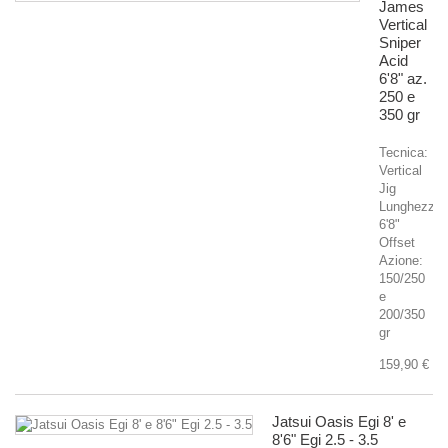
James
Vertical
Sniper
Acid
6'8" az.
250 e
350 gr
Tecnica:
Vertical
Jig
Lunghezza
6'8"
Offset
Azione:
150/250
e
200/350
gr
159,90 €
Jatsui Oasis Egi 8' e
8'6" Egi 2.5 - 3.5