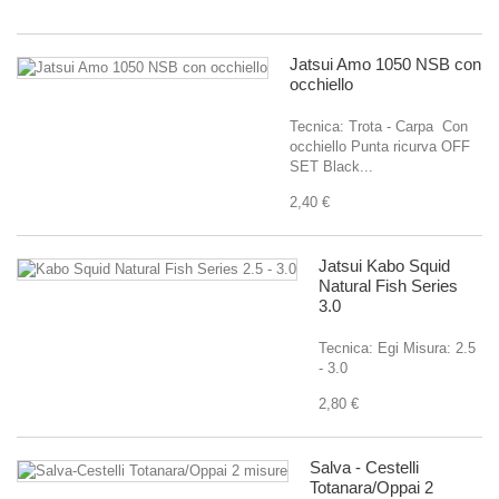
4,
Jatsui Amo 1050 NSB con
occhiello
Tecnica: Trota - Carpa Con
occhiello Punta ricurva OFF
SET Black...
2,40 €
Jatsui Kabo Squid
Natural Fish Series
3.0
Tecnica: Egi Misura: 2.5
- 3.0
2,80 €
Salva - Cestelli
Totanara/Oppai 2