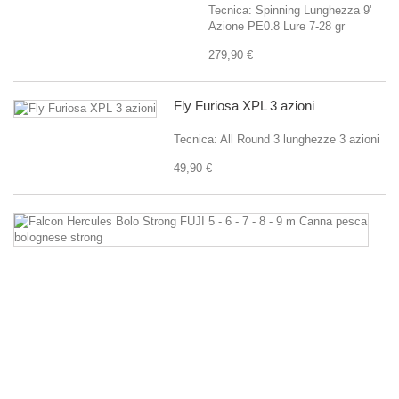
Tecnica: Spinning Lunghezza 9'
Azione PE0.8 Lure 7-28 gr
279,90 €
Fly Furiosa XPL 3 azioni
Tecnica: All Round 3 lunghezze 3 azioni
49,90 €
Fa
He
Bo
St
F
5
-
6
-
7
-
8