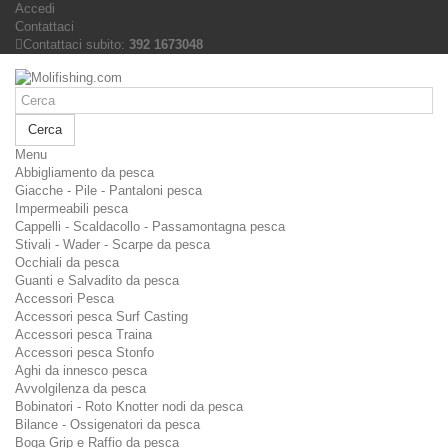
Accedi
Contattaci
Contattaci subito:
392 1673048
Cerca
Menu
Abbigliamento da pesca
Giacche - Pile - Pantaloni pesca
Impermeabili pesca
Cappelli - Scaldacollo - Passamontagna pesca
Stivali - Wader - Scarpe da pesca
Occhiali da pesca
Guanti e Salvadito da pesca
Accessori Pesca
Accessori pesca Surf Casting
Accessori pesca Traina
Accessori pesca Stonfo
Aghi da innesco pesca
Avvolgilenza da pesca
Bobinatori - Roto Knotter nodi da pesca
Bilance - Ossigenatori da pesca
Boga Grip e Raffio da pesca