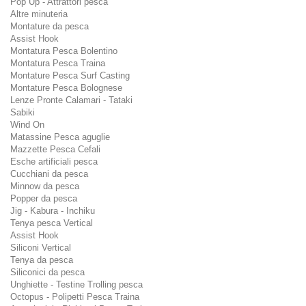
Pop Up - Attrattori pesca
Altre minuteria
Montature da pesca
Assist Hook
Montatura Pesca Bolentino
Montatura Pesca Traina
Montature Pesca Surf Casting
Montature Pesca Bolognese
Lenze Pronte Calamari - Tataki
Sabiki
Wind On
Matassine Pesca aguglie
Mazzette Pesca Cefali
Esche artificiali pesca
Cucchiani da pesca
Minnow da pesca
Popper da pesca
Jig - Kabura - Inchiku
Tenya pesca Vertical
Assist Hook
Siliconi Vertical
Tenya da pesca
Siliconici da pesca
Unghiette - Testine Trolling pesca
Octopus - Polipetti Pesca Traina