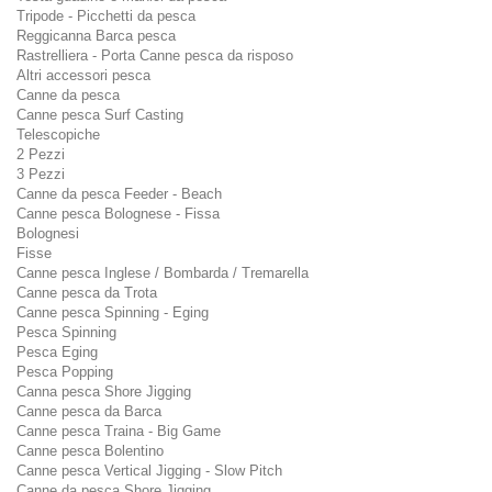
Tripode - Picchetti da pesca
Reggicanna Barca pesca
Rastrelliera - Porta Canne pesca da risposo
Altri accessori pesca
Canne da pesca
Canne pesca Surf Casting
Telescopiche
2 Pezzi
3 Pezzi
Canne da pesca Feeder - Beach
Canne pesca Bolognese - Fissa
Bolognesi
Fisse
Canne pesca Inglese / Bombarda / Tremarella
Canne pesca da Trota
Canne pesca Spinning - Eging
Pesca Spinning
Pesca Eging
Pesca Popping
Canna pesca Shore Jigging
Canne pesca da Barca
Canne pesca Traina - Big Game
Canne pesca Bolentino
Canne pesca Vertical Jigging - Slow Pitch
Canne da pesca Shore Jigging