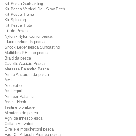
Kit Pesca Surfcasting
Kit Pesca Vertical Jig - Slow Pitch
Kit Pesca Traina
Kit Spinning
Kit Pesca Trota
Fili da Pesca
Nylon - Nylon Conici pesca
Fluorocarbon da pesca
Shock Leder pesca Surfcasting
Multifibra PE Line pesca
Braid da pesca
Cavetto Acciaio Pesca
Matasse Palamito Pesca
Ami e Ancorotti da pesca
Ami
Ancorette
Ami legati
Ami per Palamiti
Assist Hook
Testine piombate
Minuteria da pesca
Aghi da innesco esca
Colla e Attivatori
Girelle e moschettoni pesca
Fast C - Attacchi Piombo pesca