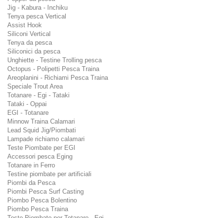
Jig - Kabura - Inchiku
Tenya pesca Vertical
Assist Hook
Siliconi Vertical
Tenya da pesca
Siliconici da pesca
Unghiette - Testine Trolling pesca
Octopus - Polipetti Pesca Traina
Areoplanini - Richiami Pesca Traina
Speciale Trout Area
Totanare - Egi - Tataki
Tataki - Oppai
EGI - Totanare
Minnow Traina Calamari
Lead Squid Jig/Piombati
Lampade richiamo calamari
Teste Piombate per EGI
Accessori pesca Eging
Totanare in Ferro
Testine piombate per artificiali
Piombi da Pesca
Piombi Pesca Surf Casting
Piombo Pesca Bolentino
Piombo Pesca Traina
Teste Piombate per Totanare - Egi