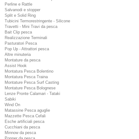
Perline e Rattle
Salvanodi e stopper
Split e Solid Ring
Tubicini Termorestringente - Silicone
Travetti - Mini Travi da pesca
Bait Clip pesca
Realizzazione Terminali
Pasturatori Pesca
Pop Up - Attrattori pesca
Altre minuteria
Montature da pesca
Assist Hook
Montatura Pesca Bolentino
Montatura Pesca Traina
Montature Pesca Surf Casting
Montature Pesca Bolognese
Lenze Pronte Calamari - Tataki
Sabiki
Wind On
Matassine Pesca aguglie
Mazzette Pesca Cefali
Esche artificiali pesca
Cucchiani da pesca
Minnow da pesca
Popper da pesca