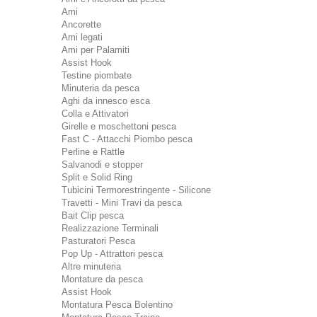
Ami
Ancorette
Ami legati
Ami per Palamiti
Assist Hook
Testine piombate
Minuteria da pesca
Aghi da innesco esca
Colla e Attivatori
Girelle e moschettoni pesca
Fast C - Attacchi Piombo pesca
Perline e Rattle
Salvanodi e stopper
Split e Solid Ring
Tubicini Termorestringente - Silicone
Travetti - Mini Travi da pesca
Bait Clip pesca
Realizzazione Terminali
Pasturatori Pesca
Pop Up - Attrattori pesca
Altre minuteria
Montature da pesca
Assist Hook
Montatura Pesca Bolentino