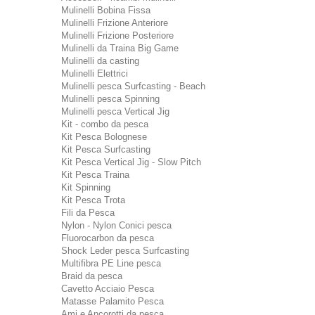
Mulinelli Bobina Fissa
Mulinelli Frizione Anteriore
Mulinelli Frizione Posteriore
Mulinelli da Traina Big Game
Mulinelli da casting
Mulinelli Elettrici
Mulinelli pesca Surfcasting - Beach
Mulinelli pesca Spinning
Mulinelli pesca Vertical Jig
Kit - combo da pesca
Kit Pesca Bolognese
Kit Pesca Surfcasting
Kit Pesca Vertical Jig - Slow Pitch
Kit Pesca Traina
Kit Spinning
Kit Pesca Trota
Fili da Pesca
Nylon - Nylon Conici pesca
Fluorocarbon da pesca
Shock Leder pesca Surfcasting
Multifibra PE Line pesca
Braid da pesca
Cavetto Acciaio Pesca
Matasse Palamito Pesca
Ami e Ancorotti da pesca