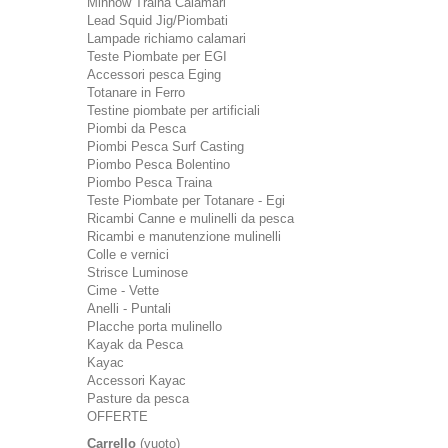
Minnow Traina Calamari
Lead Squid Jig/Piombati
Lampade richiamo calamari
Teste Piombate per EGI
Accessori pesca Eging
Totanare in Ferro
Testine piombate per artificiali
Piombi da Pesca
Piombi Pesca Surf Casting
Piombo Pesca Bolentino
Piombo Pesca Traina
Teste Piombate per Totanare - Egi
Ricambi Canne e mulinelli da pesca
Ricambi e manutenzione mulinelli
Colle e vernici
Strisce Luminose
Cime - Vette
Anelli - Puntali
Placche porta mulinello
Kayak da Pesca
Kayac
Accessori Kayac
Pasture da pesca
OFFERTE
Carrello
(vuoto)