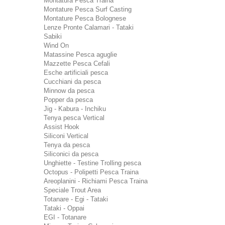
Montatura Pesca Traina
Montature Pesca Surf Casting
Montature Pesca Bolognese
Lenze Pronte Calamari - Tataki
Sabiki
Wind On
Matassine Pesca aguglie
Mazzette Pesca Cefali
Esche artificiali pesca
Cucchiani da pesca
Minnow da pesca
Popper da pesca
Jig - Kabura - Inchiku
Tenya pesca Vertical
Assist Hook
Siliconi Vertical
Tenya da pesca
Siliconici da pesca
Unghiette - Testine Trolling pesca
Octopus - Polipetti Pesca Traina
Areoplanini - Richiami Pesca Traina
Speciale Trout Area
Totanare - Egi - Tataki
Tataki - Oppai
EGI - Totanare