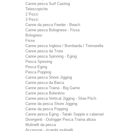
Canne pesca Surf Casting
Telescopiche
2 Pezzi
3 Pezzi
Canne da pesca Feeder - Beach
Canne pesca Bolognese - Fissa
Bolognesi
Fisse
Canne pesca Inglese / Bombarda / Tremarella
Canne pesca da Trota
Canne pesca Spinning - Eging
Pesca Spinning
Pesca Eging
Pesca Popping
Canna pesca Shore Jigging
Canne pesca da Barca
Canne pesca Traina - Big Game
Canne pesca Bolentino
Canne pesca Vertical Jigging - Slow Pitch
Canne da pesca Shore Jigging
Canne da pesca Popping
Canne pesca Eging - Tataki Seppie e calamari
Divergenti - Outrigger Pesca Traina altura
Mulinelli da pesca
Accessori - ricambi mulinelli