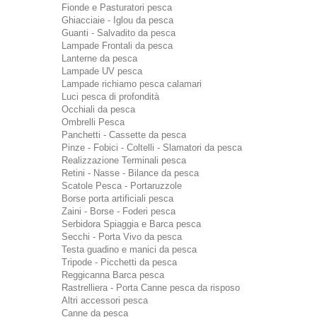
Fionde e Pasturatori pesca
Ghiacciaie - Iglou da pesca
Guanti - Salvadito da pesca
Lampade Frontali da pesca
Lanterne da pesca
Lampade UV pesca
Lampade richiamo pesca calamari
Luci pesca di profondità
Occhiali da pesca
Ombrelli Pesca
Panchetti - Cassette da pesca
Pinze - Fobici - Coltelli - Slamatori da pesca
Realizzazione Terminali pesca
Retini - Nasse - Bilance da pesca
Scatole Pesca - Portaruzzole
Borse porta artificiali pesca
Zaini - Borse - Foderi pesca
Serbidora Spiaggia e Barca pesca
Secchi - Porta Vivo da pesca
Testa guadino e manici da pesca
Tripode - Picchetti da pesca
Reggicanna Barca pesca
Rastrelliera - Porta Canne pesca da risposo
Altri accessori pesca
Canne da pesca