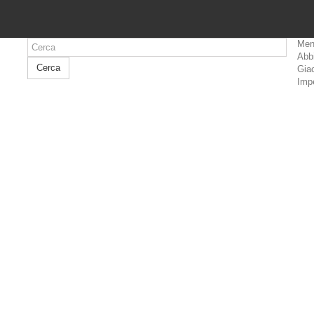
Men
Abb
Cerca
Giac
Imp