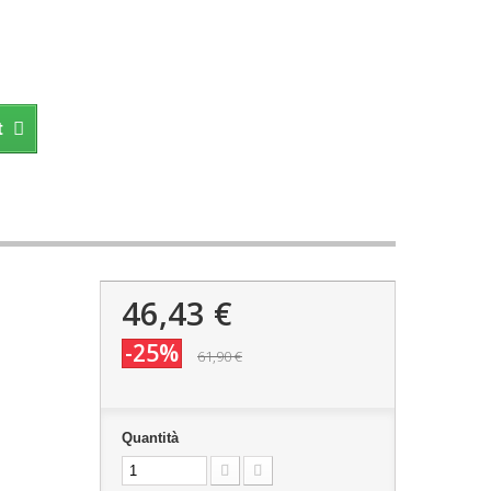
t
46,43 €
-25%
61,90 €
Quantità