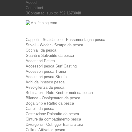
Accedi
Contattaci
Contattaci subito:
392 1673048
Cappelli - Scaldacollo - Passamontagna pesca
Stivali - Wader - Scarpe da pesca
Occhiali da pesca
Guanti e Salvadito da pesca
Accessori Pesca
Accessori pesca Surf Casting
Accessori pesca Traina
Accessori pesca Stonfo
Aghi da innesco pesca
Avvolgilenza da pesca
Bobinatori - Roto Knotter nodi da pesca
Bilance - Ossigenatori da pesca
Boga Grip e Raffio da pesca
Carrelli da pesca
Costruzione Palamito da pesca
Cinture da combattimento pesca
Divergenti - Outrigger traina altura
Colla e Attivatori pesca