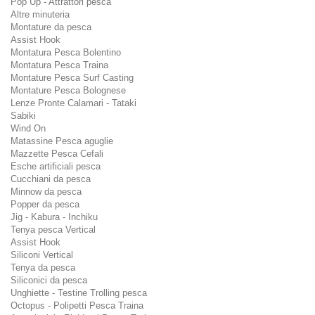
Pop Up - Attrattori pesca
Altre minuteria
Montature da pesca
Assist Hook
Montatura Pesca Bolentino
Montatura Pesca Traina
Montature Pesca Surf Casting
Montature Pesca Bolognese
Lenze Pronte Calamari - Tataki
Sabiki
Wind On
Matassine Pesca aguglie
Mazzette Pesca Cefali
Esche artificiali pesca
Cucchiani da pesca
Minnow da pesca
Popper da pesca
Jig - Kabura - Inchiku
Tenya pesca Vertical
Assist Hook
Siliconi Vertical
Tenya da pesca
Siliconici da pesca
Unghiette - Testine Trolling pesca
Octopus - Polipetti Pesca Traina