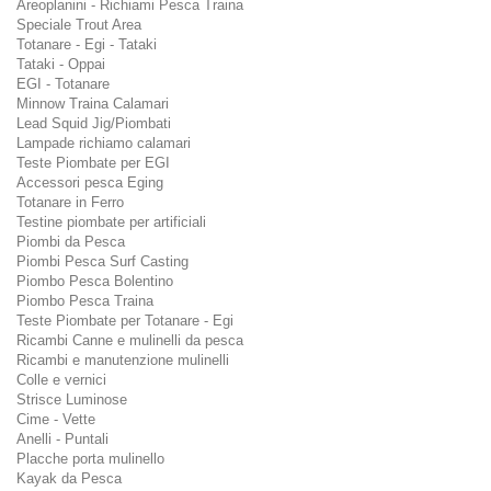
Areoplanini - Richiami Pesca Traina
Speciale Trout Area
Totanare - Egi - Tataki
Tataki - Oppai
EGI - Totanare
Minnow Traina Calamari
Lead Squid Jig/Piombati
Lampade richiamo calamari
Teste Piombate per EGI
Accessori pesca Eging
Totanare in Ferro
Testine piombate per artificiali
Piombi da Pesca
Piombi Pesca Surf Casting
Piombo Pesca Bolentino
Piombo Pesca Traina
Teste Piombate per Totanare - Egi
Ricambi Canne e mulinelli da pesca
Ricambi e manutenzione mulinelli
Colle e vernici
Strisce Luminose
Cime - Vette
Anelli - Puntali
Placche porta mulinello
Kayak da Pesca