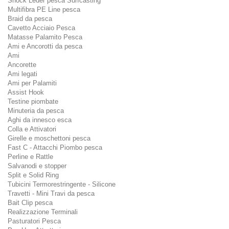
Shock Leder pesca Surfcasting
Multifibra PE Line pesca
Braid da pesca
Cavetto Acciaio Pesca
Matasse Palamito Pesca
Ami e Ancorotti da pesca
Ami
Ancorette
Ami legati
Ami per Palamiti
Assist Hook
Testine piombate
Minuteria da pesca
Aghi da innesco esca
Colla e Attivatori
Girelle e moschettoni pesca
Fast C - Attacchi Piombo pesca
Perline e Rattle
Salvanodi e stopper
Split e Solid Ring
Tubicini Termorestringente - Silicone
Travetti - Mini Travi da pesca
Bait Clip pesca
Realizzazione Terminali
Pasturatori Pesca