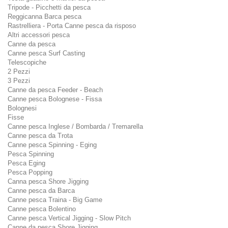
Tripode - Picchetti da pesca
Reggicanna Barca pesca
Rastrelliera - Porta Canne pesca da risposo
Altri accessori pesca
Canne da pesca
Canne pesca Surf Casting
Telescopiche
2 Pezzi
3 Pezzi
Canne da pesca Feeder - Beach
Canne pesca Bolognese - Fissa
Bolognesi
Fisse
Canne pesca Inglese / Bombarda / Tremarella
Canne pesca da Trota
Canne pesca Spinning - Eging
Pesca Spinning
Pesca Eging
Pesca Popping
Canna pesca Shore Jigging
Canne pesca da Barca
Canne pesca Traina - Big Game
Canne pesca Bolentino
Canne pesca Vertical Jigging - Slow Pitch
Canne da pesca Shore Jigging