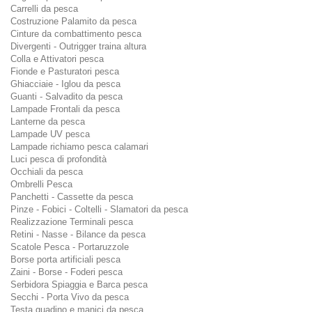
Carrelli da pesca
Costruzione Palamito da pesca
Cinture da combattimento pesca
Divergenti - Outrigger traina altura
Colla e Attivatori pesca
Fionde e Pasturatori pesca
Ghiacciaie - Iglou da pesca
Guanti - Salvadito da pesca
Lampade Frontali da pesca
Lanterne da pesca
Lampade UV pesca
Lampade richiamo pesca calamari
Luci pesca di profondità
Occhiali da pesca
Ombrelli Pesca
Panchetti - Cassette da pesca
Pinze - Fobici - Coltelli - Slamatori da pesca
Realizzazione Terminali pesca
Retini - Nasse - Bilance da pesca
Scatole Pesca - Portaruzzole
Borse porta artificiali pesca
Zaini - Borse - Foderi pesca
Serbidora Spiaggia e Barca pesca
Secchi - Porta Vivo da pesca
Testa guadino e manici da pesca