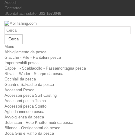
Accedi
Contattaci
Contattaci subito:
392 1673048
Cerca
Menu
Abbigliamento da pesca
Giacche - Pile - Pantaloni pesca
Impermeabili pesca
Cappelli - Scaldacollo - Passamontagna pesca
Stivali - Wader - Scarpe da pesca
Occhiali da pesca
Guanti e Salvadito da pesca
Accessori Pesca
Accessori pesca Surf Casting
Accessori pesca Traina
Accessori pesca Stonfo
Aghi da innesco pesca
Avvolgilenza da pesca
Bobinatori - Roto Knotter nodi da pesca
Bilance - Ossigenatori da pesca
Boga Grip e Raffio da pesca