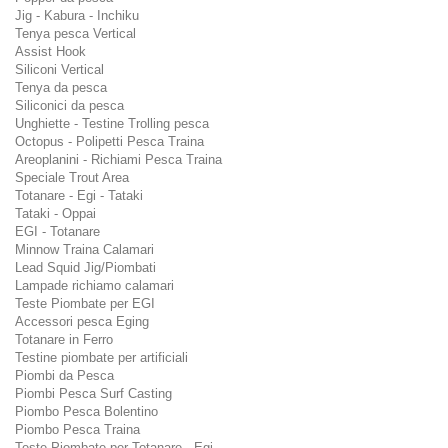
Jig - Kabura - Inchiku
Tenya pesca Vertical
Assist Hook
Siliconi Vertical
Tenya da pesca
Siliconici da pesca
Unghiette - Testine Trolling pesca
Octopus - Polipetti Pesca Traina
Areoplanini - Richiami Pesca Traina
Speciale Trout Area
Totanare - Egi - Tataki
Tataki - Oppai
EGI - Totanare
Minnow Traina Calamari
Lead Squid Jig/Piombati
Lampade richiamo calamari
Teste Piombate per EGI
Accessori pesca Eging
Totanare in Ferro
Testine piombate per artificiali
Piombi da Pesca
Piombi Pesca Surf Casting
Piombo Pesca Bolentino
Piombo Pesca Traina
Teste Piombate per Totanare - Egi