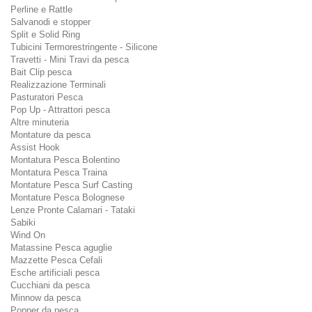
Perline e Rattle
Salvanodi e stopper
Split e Solid Ring
Tubicini Termorestringente - Silicone
Travetti - Mini Travi da pesca
Bait Clip pesca
Realizzazione Terminali
Pasturatori Pesca
Pop Up - Attrattori pesca
Altre minuteria
Montature da pesca
Assist Hook
Montatura Pesca Bolentino
Montatura Pesca Traina
Montature Pesca Surf Casting
Montature Pesca Bolognese
Lenze Pronte Calamari - Tataki
Sabiki
Wind On
Matassine Pesca aguglie
Mazzette Pesca Cefali
Esche artificiali pesca
Cucchiani da pesca
Minnow da pesca
Popper da pesca