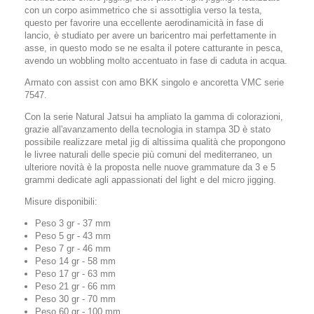
con un corpo asimmetrico che si assottiglia verso la testa,
questo per favorire una eccellente aerodinamicità in fase di
lancio, è studiato per avere un baricentro mai perfettamente in
asse, in questo modo se ne esalta il potere catturante in pesca,
avendo un wobbling molto accentuato in fase di caduta in acqua.
Armato con assist con amo BKK singolo e ancoretta VMC serie
7547.
Con la serie Natural Jatsui ha ampliato la gamma di colorazioni,
grazie all'avanzamento della tecnologia in stampa 3D è stato
possibile realizzare metal jig di altissima qualità che propongono
le livree naturali delle specie più comuni del mediterraneo, un
ulteriore novità è la proposta nelle nuove grammature da 3 e 5
grammi dedicate agli appassionati del light e del micro jigging.
Misure disponibili:
Peso 3 gr - 37 mm
Peso 5 gr - 43 mm
Peso 7 gr - 46 mm
Peso 14 gr - 58 mm
Peso 17 gr - 63 mm
Peso 21 gr - 66 mm
Peso 30 gr - 70 mm
Peso 60 gr - 100 mm