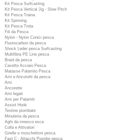
Kit Pesca Surfcasting
Kit Pesca Vertical Jig - Slow Pitch
Kit Pesca Traina
Kit Spinning
Kit Pesca Trota
Fili da Pesca
Nylon - Nylon Conici pesca
Fluorocarbon da pesca
Shock Leder pesca Surfcasting
Multifibra PE Line pesca
Braid da pesca
Cavetto Acciaio Pesca
Matasse Palamito Pesca
Ami e Ancorotti da pesca
Ami
Ancorette
Ami legati
Ami per Palamiti
Assist Hook
Testine piombate
Minuteria da pesca
Aghi da innesco esca
Colla e Attivatori
Girelle e moschettoni pesca
Fast C - Attacchi Piombo pesca