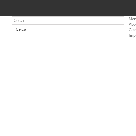
Men
Abb
Cerca
Giac
Imp