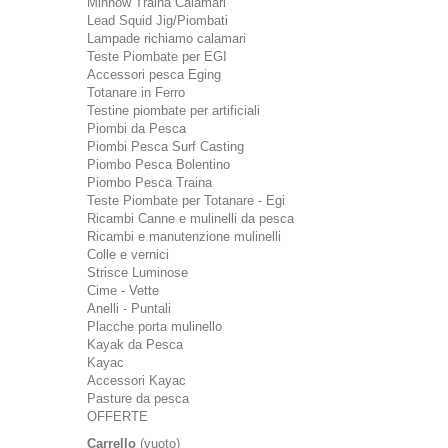
Minnow Traina Calamari
Lead Squid Jig/Piombati
Lampade richiamo calamari
Teste Piombate per EGI
Accessori pesca Eging
Totanare in Ferro
Testine piombate per artificiali
Piombi da Pesca
Piombi Pesca Surf Casting
Piombo Pesca Bolentino
Piombo Pesca Traina
Teste Piombate per Totanare - Egi
Ricambi Canne e mulinelli da pesca
Ricambi e manutenzione mulinelli
Colle e vernici
Strisce Luminose
Cime - Vette
Anelli - Puntali
Placche porta mulinello
Kayak da Pesca
Kayac
Accessori Kayac
Pasture da pesca
OFFERTE
Carrello
(vuoto)