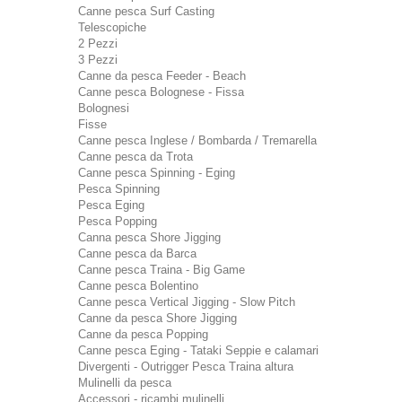
Canne pesca Surf Casting
Telescopiche
2 Pezzi
3 Pezzi
Canne da pesca Feeder - Beach
Canne pesca Bolognese - Fissa
Bolognesi
Fisse
Canne pesca Inglese / Bombarda / Tremarella
Canne pesca da Trota
Canne pesca Spinning - Eging
Pesca Spinning
Pesca Eging
Pesca Popping
Canna pesca Shore Jigging
Canne pesca da Barca
Canne pesca Traina - Big Game
Canne pesca Bolentino
Canne pesca Vertical Jigging - Slow Pitch
Canne da pesca Shore Jigging
Canne da pesca Popping
Canne pesca Eging - Tataki Seppie e calamari
Divergenti - Outrigger Pesca Traina altura
Mulinelli da pesca
Accessori - ricambi mulinelli