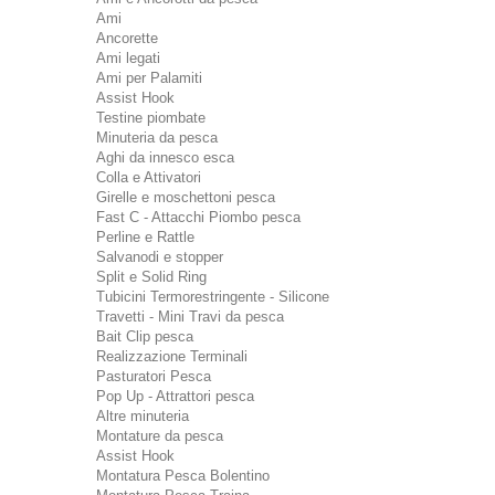
Ami
Ancorette
Ami legati
Ami per Palamiti
Assist Hook
Testine piombate
Minuteria da pesca
Aghi da innesco esca
Colla e Attivatori
Girelle e moschettoni pesca
Fast C - Attacchi Piombo pesca
Perline e Rattle
Salvanodi e stopper
Split e Solid Ring
Tubicini Termorestringente - Silicone
Travetti - Mini Travi da pesca
Bait Clip pesca
Realizzazione Terminali
Pasturatori Pesca
Pop Up - Attrattori pesca
Altre minuteria
Montature da pesca
Assist Hook
Montatura Pesca Bolentino