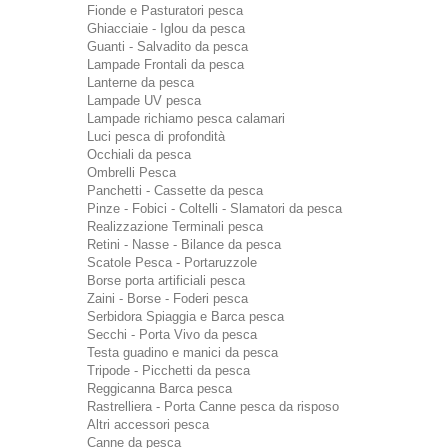
Fionde e Pasturatori pesca
Ghiacciaie - Iglou da pesca
Guanti - Salvadito da pesca
Lampade Frontali da pesca
Lanterne da pesca
Lampade UV pesca
Lampade richiamo pesca calamari
Luci pesca di profondità
Occhiali da pesca
Ombrelli Pesca
Panchetti - Cassette da pesca
Pinze - Fobici - Coltelli - Slamatori da pesca
Realizzazione Terminali pesca
Retini - Nasse - Bilance da pesca
Scatole Pesca - Portaruzzole
Borse porta artificiali pesca
Zaini - Borse - Foderi pesca
Serbidora Spiaggia e Barca pesca
Secchi - Porta Vivo da pesca
Testa guadino e manici da pesca
Tripode - Picchetti da pesca
Reggicanna Barca pesca
Rastrelliera - Porta Canne pesca da risposo
Altri accessori pesca
Canne da pesca