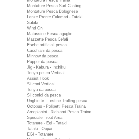
Montatura Pesca Traina
Montature Pesca Surf Casting
Montature Pesca Bolognese
Lenze Pronte Calamari - Tataki
Sabiki
Wind On
Matassine Pesca aguglie
Mazzette Pesca Cefali
Esche artificiali pesca
Cucchiani da pesca
Minnow da pesca
Popper da pesca
Jig - Kabura - Inchiku
Tenya pesca Vertical
Assist Hook
Siliconi Vertical
Tenya da pesca
Siliconici da pesca
Unghiette - Testine Trolling pesca
Octopus - Polipetti Pesca Traina
Areoplanini - Richiami Pesca Traina
Speciale Trout Area
Totanare - Egi - Tataki
Tataki - Oppai
EGI - Totanare