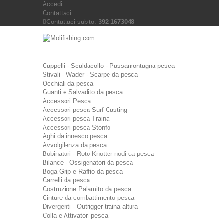
Accedi
Contattaci
Contattaci subito:
392 1673048
Cappelli - Scaldacollo - Passamontagna pesca
Stivali - Wader - Scarpe da pesca
Occhiali da pesca
Guanti e Salvadito da pesca
Accessori Pesca
Accessori pesca Surf Casting
Accessori pesca Traina
Accessori pesca Stonfo
Aghi da innesco pesca
Avvolgilenza da pesca
Bobinatori - Roto Knotter nodi da pesca
Bilance - Ossigenatori da pesca
Boga Grip e Raffio da pesca
Carrelli da pesca
Costruzione Palamito da pesca
Cinture da combattimento pesca
Divergenti - Outrigger traina altura
Colla e Attivatori pesca