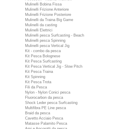
Mulinelli Bobina Fissa
Mulinelli Frizione Anteriore
Mulinelli Frizione Posteriore
Mulinelli da Traina Big Game
Mulinelli da casting
Mulinelli Elettrici
Mulinelli pesca Surfcasting - Beach
Mulinelli pesca Spinning
Mulinelli pesca Vertical Jig
Kit - combo da pesca
Kit Pesca Bolognese
Kit Pesca Surfcasting
Kit Pesca Vertical Jig - Slow Pitch
Kit Pesca Traina
Kit Spinning
Kit Pesca Trota
Fili da Pesca
Nylon - Nylon Conici pesca
Fluorocarbon da pesca
Shock Leder pesca Surfcasting
Multifibra PE Line pesca
Braid da pesca
Cavetto Acciaio Pesca
Matasse Palamito Pesca
Ami e Ancorotti da pesca